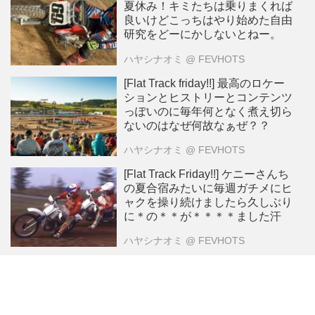
夏休み！キミたちは乗りまくれば
良いけどこっちはやり始めた自由
研究をどーにかしないとねー。
ハヤシナオミ
@ FEVHOTS
[Flat Track friday!!] 最高のロケー
ションとヒストリーとコンテンツ
っぽいのに毎年何となく煮え切ら
ないのはなぜ何故なぁぜ？？
ハヤシナオミ
@ FEVHOTS
[Flat Track Friday!!] ケニーさんち
の夏合宿みたいに毎週ガチメにヒ
ャクを操り続けましたら久しぶり
に＊の＊＊が＊＊＊＊ました汗
ハヤシナオミ
@ FEVHOTS