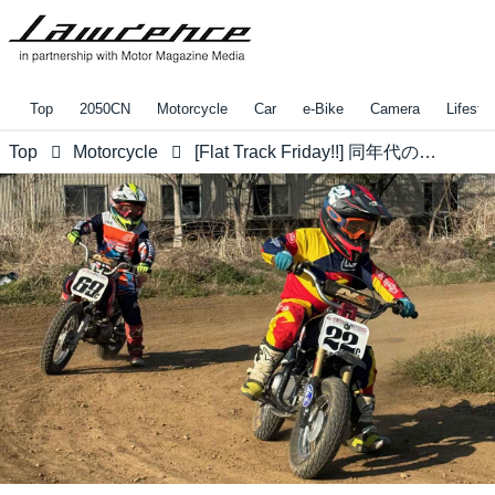
Top
2050CN
Motorcycle
Car
e-Bike
Camera
Lifestyl
Top
Motorcycle
[Flat Track Friday!!] 同年代の彼方のチビッコの活躍を見てるうちに"競争のやり方"について考え始めてしまったらしいうちの姉弟。