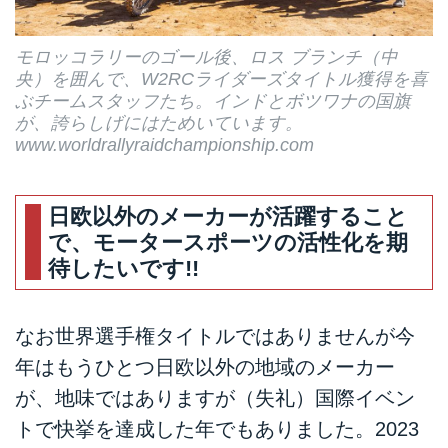
モロッコラリーのゴール後、ロス ブランチ（中
央）を囲んで、W2RCライダーズタイトル獲得を喜
ぶチームスタッフたち。インドとボツワナの国旗
が、誇らしげにはためいています。
www.worldrallyraidchampionship.com
日欧以外のメーカーが活躍すること
で、モータースポーツの活性化を期
待したいです!!
なお世界選手権タイトルではありませんが今
年はもうひとつ日欧以外の地域のメーカー
が、地味ではありますが（失礼）国際イベン
トで快挙を達成した年でもありました。2023