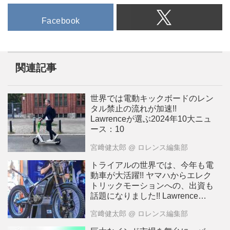
Facebook
関連記事
世界では電動キックボードのレン
タル禁止の流れが加速!!
Lawrenceが選ぶ2024年10大ニュ
ース：10
宮﨑健太郎
@ ロレンス編集部
トライアルの世界では、今年も電
動車が大活躍!! ヤマハからエレク
トリックモーションへの、出資も
話題になりました!! Lawrenceが
選ぶ2024年10大ニュース：9
宮﨑健太郎
@ ロレンス編集部