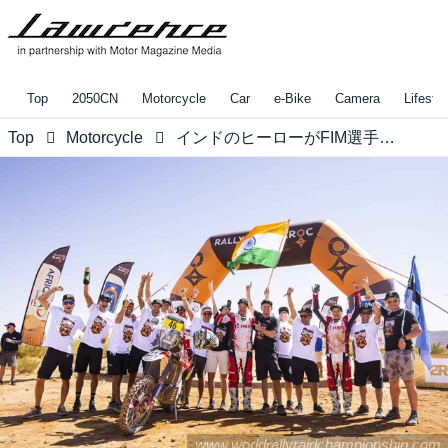
Top
2050CN
Motorcycle
Car
e-Bike
Camera
Lifestyl
Top
Motorcycle
インドのヒーローがFIM選手権獲得!! 今後もこの流れは加速する？ Lawrenceが選ぶ2024年10大ニュース：1
www.worldrallyraidchampionship.com