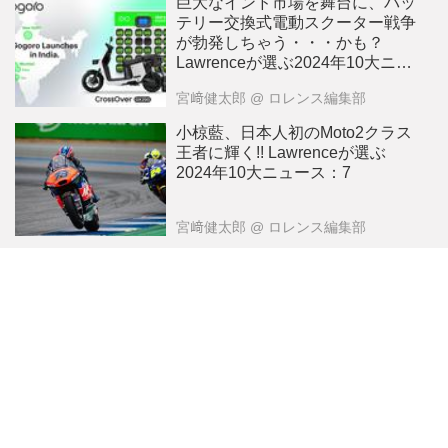
巨大なインド市場を舞台に、バッ
テリー交換式電動スクーター戦争
が勃発しちゃう・・・かも？
Lawrenceが選ぶ2024年10大ニュ
ース：8
宮﨑健太郎
@ ロレンス編集部
小椋藍、日本人初のMoto2クラス
王者に輝く!! Lawrenceが選ぶ
2024年10大ニュース：7
宮﨑健太郎
@ ロレンス編集部