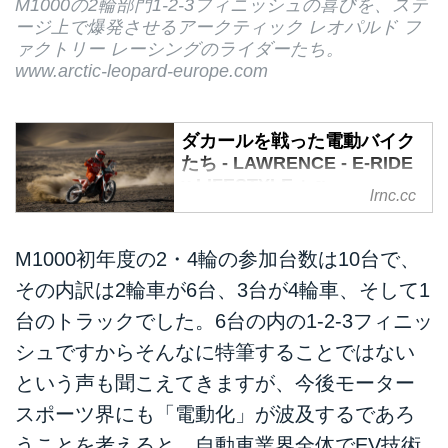
M1000の2輪部門1-2-3フィニッシュの喜びを、ステ
ージ上で爆発させるアークティック レオパルド フ
ァクトリー レーシングのライダーたち。
www.arctic-leopard-europe.com
ダカールを戦った電動バイク
たち - LAWRENCE - E-RIDE
x LIFESTYLE + α
lrnc.cc
今月、サウジアラビアを舞台に熱
い戦いが繰り広げられた今年のダ
M1000初年度の2・4輪の参加台数は10台で、
カールラリー。今年度から開始さ
れたロー&ゼロエミッションモデ
その内訳は2輪車が6台、3台が4輪車、そして1
ルを対象とするダカール フュー
台のトラックでした。6台の内の1-2-3フィニッ
チャー ミッション1000（以下
シュですからそんなに特筆することではない
M1000）クラスでは、6台の電動
バイクが同クラスの最大勢力とし
という声も聞こえてきますが、今後モーター
て参戦したことが話題となりまし
スポーツ界にも「電動化」が波及するであろ
た。
うことを考えると、自動車業界全体でEV技術