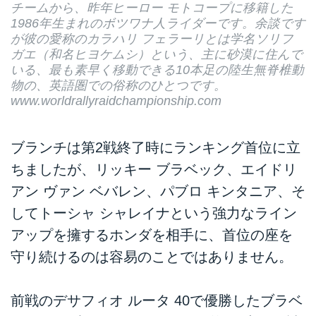
チームから、昨年ヒーロー モトコープに移籍した
1986年生まれのボツワナ人ライダーです。余談です
が彼の愛称のカラハリ フェラーリとは学名ソリフ
ガエ（和名ヒヨケムシ）という、主に砂漠に住んで
いる、最も素早く移動できる10本足の陸生無脊椎動
物の、英語圏での俗称のひとつです。
www.worldrallyraidchampionship.com
ブランチは第2戦終了時にランキング首位に立
ちましたが、リッキー ブラベック、エイドリ
アン ヴァン ベバレン、パブロ キンタニア、そ
してトーシャ シャレイナという強力なライン
アップを擁するホンダを相手に、首位の座を
守り続けるのは容易のことではありません。
前戦のデサフィオ ルータ 40で優勝したブラベ