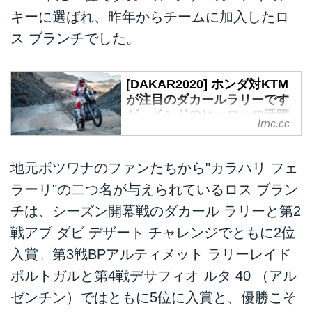
キーに選ばれ、昨年からチームに加入したロ
ス ブランチでした。
[DAKAR2020] ホンダ対KTM
が注目のダカールラリーです
が、インドのヒーローの活躍
lrnc.cc
にも注目です!? -
LAWRENCE - E-RIDE x
LIFESTYLE + α
地元ボツワナのファンたちから"カラハリ フェ
いよいよサウジアラビアで開幕し
ラーリ"の二つ名が与えられているロス ブラン
た2020年のダカールラリーは、
チは、シーズン開幕戦のダカール ラリーと第2
連覇中のKTMとホンダ・レーシン
戦アブ ダビ デザート チャレンジでともに2位
グ（HRC）の2大ファクトリーチ
ームの戦いに注目が集まっていま
入賞。第3戦BPアルティメット ラリーレイド
す。しかし周知のとおり、ダカー
ポルトガルと第4戦デサフィオ ルタ 40 （アル
ルに挑むファクトリーチームはこ
の二者だけではありません。この
ゼンチン）ではともに5位に入賞と、優勝こそ
記事では、インドを本拠とするヒ