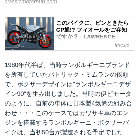
classicmotorhub.com
このバイクに、ピンときたら
GP通!? フィオールをご存知
ですか？ - LAWRENCE -
Motorcycle x Cars + α =
lrnc.cc
Your Life.
高度に進歩した近年のMotoGPク
1980年代半ば、当時ランボルギーニブランド
ラスでは、大メーカーが作ったバ
を所有していたパトリック・ミムランの依頼
イク以外が最高峰クラスを走るこ
とがなくなりました。しかし、ま
で、ボクサーデザインは"ランボルギーニデザ
だ2ストローク全盛期だった1980
イン90"を生み出しました。当時の伊ビモータ
年代のGP500ccクラスでは、小さ
のように、自前の車体に日本製4気筒の組み合
なコンストラクターがフル参戦す
ることができました。今回紹介す
わせ・・・このケースではカワサキ車のエン
るフィオールは、そんな大メーカ
ジンを搭載するランボルギーニ・ボクサーバ
ーに果敢に挑んだ存在のひとつで
イクは、当初50台が製造される予定でした。
した。