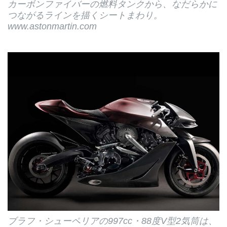
カーボンファイバーの燃料タンクから、なだらかに
つながるラインを描くシートまわり。
www.astonmartin.com
ブラフ・シューペリアの997cc・88度V型2気筒は、