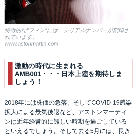
特徴的な"フィン"には、シリアルナンバーが刻印さ
れています。
www.astonmartin.com
激動の時代に生まれる
AMB001・・・日本上陸を期待しま
しょう！
2018年には株価の急落、そしてCOVID-19感染
拡大による景気後退など、アストンマーティ
ンは近年経営的に難しい時期を過ごしている
といえるでしょう。そして去る5月には、長き