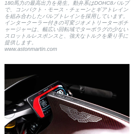
180馬力の最高出力を発生。動弁系はDOHC8バルブ
で、コンパクト・モース・チェーンとギアトレイン
を組み合わしたバルブトレインを採用しています。
インタークーラー付きの可変ジオメトリーターボチ
ャージャーは、幅広い回転域でターボラグの少ない
スロットルレスポンスと、強大なトルクを乗り手に
提供します。
www.astonmartin.com