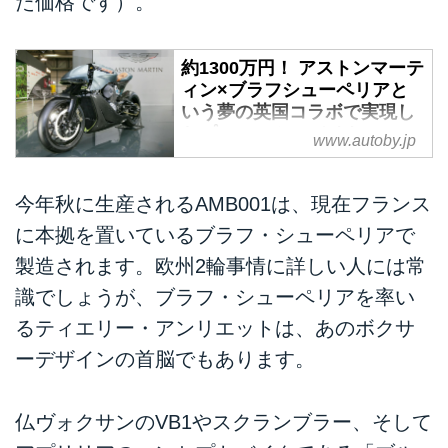
た価格です）。
約1300万円！ アストンマーテ
ィン×ブラフシューペリアと
いう夢の英国コラボで実現し
たプレミアム・バイク
www.autoby.jp
「AMB001」を詳解 - webオ
ートバイ
今年秋に生産されるAMB001は、現在フランス
EICMA2019ではセンセーショナ
ルなマシン、話題のモデルが多数
に本拠を置いているブラフ・シューペリアで
登場した。そのひとつがこのバイ
製造されます。欧州2輪事情に詳しい人には常
クだ。その名は「AMB001」。イ
識でしょうが、ブラフ・シューペリアを率い
ギリスが誇るスーパーカーメーカ
ー、アストンマーティンが、これ
るティエリー・アンリエットは、あのボクサ
またイギリスの至宝であるブラフ
ーデザインの首脳でもあります。
シューペリアとコラボして製造、
販売するハンドメイドマシンなの
だ！
仏ヴォクサンのVB1やスクランブラー、そして