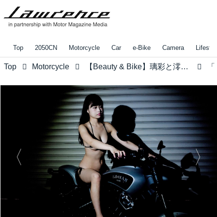
Top
2050CN
Motorcycle
Car
e-Bike
Camera
Lifestyl
Top
Motorcycle
【Beauty & Bike】璃彩と澪とインディアン vol.06