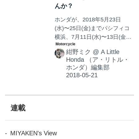
んか？
ホンダが、2018年5月23日
(水)〜25日(金)までパシフィコ
横浜、7月11日(水)〜13日(金)
までポートメッセなごやで開
紺野ミク
@
A Little
催される「人とくるまのテク
Honda （ア・リトル・
ノロジー展2018」に出展。
ホンダ）編集部
人々の「移動」と「暮らし」
の可能性を拡げる「安心・快
適技術」を、ホンダブースで
実感してみませんか？
連載
MIYAKEN's View