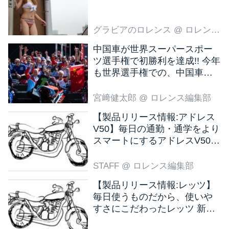
グラビアのロレンス
@ ロレンス編集部
中国車が世界スーパースポー
ツ選手権で初勝利を達成!! 今年
も世界選手権での、中国車の
活躍が目立ちそうです!?
宮﨑健太郎
@ ロレンス編集部
【製品リリース情報:アドレス
V50】毎日の通勤・通学をより
スマートにするアドレスV50
新色ブラウン登場
STAFF
@ ロレンス編集部
【製品リリース情報:レッツ】
毎日使うものだから、使いや
すさにこだわったレッツ 新色
ブラウン登場