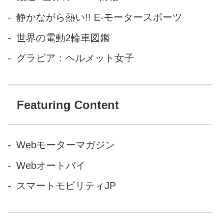
（笑）『ダメ男に復讐する方
静かながら熱い!! E-モータースポーツ
法』 - LAWRENCE -
Motorcycle x Cars + α = Your
世界の電動2輪車図鑑
Life. キャメロン・ディアスお
グラビア：ヘルメット女子
得意の、やや...
Featuring Content
Webモーターマガジン
Webオートバイ
スマートモビリティJP