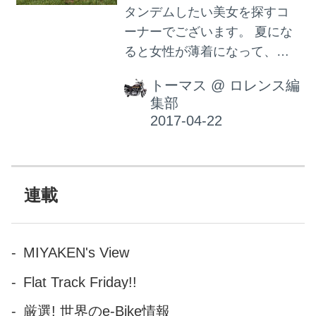
タンデムしたい美女を探すコ
ーナーでございます。 夏にな
ると女性が薄着になって、つ
いつい胸元に目がいってしま
トーマス
@
ロレンス編
いますが、むしろ胸から絶対
集部
に目を離してはいけない！危
険！というくらいパワフル
な、まさしく神からのギフト
を授かったような方がいらっ
しゃいます。 そう、全米で大
連載
人気のグラマラスな人気モデ
ル ケイト・アプトン様でござ
います。1992年6月10日生ま
MIYAKEN's View
れのもうじき25歳の超絶美女
Flat Track Friday!!
です。 【1/100の映画評】浮気
性の男には見てられない
厳選! 世界のe-Bike情報