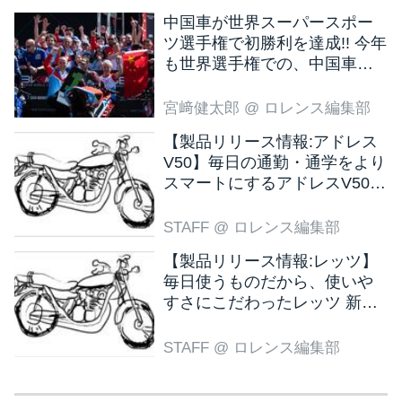
中国車が世界スーパースポー
ツ選手権で初勝利を達成!! 今年
も世界選手権での、中国車の
活躍が目立ちそうです!?
宮﨑健太郎
@ ロレンス編集部
【製品リリース情報:アドレス
V50】毎日の通勤・通学をより
スマートにするアドレスV50
新色ブラウン登場
STAFF
@ ロレンス編集部
【製品リリース情報:レッツ】
毎日使うものだから、使いや
すさにこだわったレッツ 新色
ブラウン登場
STAFF
@ ロレンス編集部