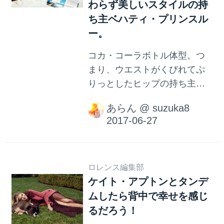
わらず美しいスタイルの持
ち主ベハティ・プリンスル
ー。
コカ・コーラボトル体型。つ
まり、ウエストがくびれてぷ
りっとしたヒップの持ち主の
いわゆる黄金比のスタイル。
あらん
@
suzuka8
そんな美ボディをもつ美女た
ちを紹介していきます！
ロレンス編集部
ケイト・アプトンとタンデ
ムしたら背中で幸せを感じ
るだろう！