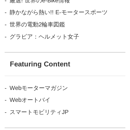
厳選! 世界のe-Bike情報
（笑）『ダメ男に復讐する方
静かながら熱い!! E-モータースポーツ
法』 - LAWRENCE -
Motorcycle x Cars + α = Your
世界の電動2輪車図鑑
Life. キャメロン・ディアスお
グラビア：ヘルメット女子
得意の、やや...
Featuring Content
Webモーターマガジン
Webオートバイ
スマートモビリティJP