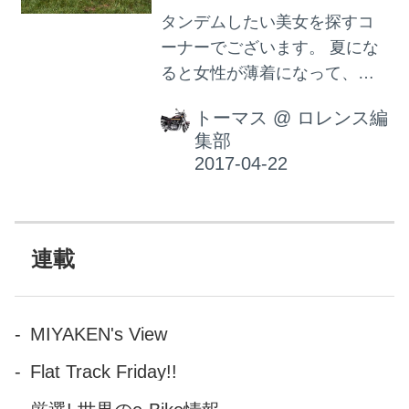
タンデムしたい美女を探すコ
ーナーでございます。 夏にな
ると女性が薄着になって、つ
いつい胸元に目がいってしま
トーマス
@
ロレンス編
いますが、むしろ胸から絶対
集部
に目を離してはいけない！危
険！というくらいパワフル
な、まさしく神からのギフト
を授かったような方がいらっ
しゃいます。 そう、全米で大
連載
人気のグラマラスな人気モデ
ル ケイト・アプトン様でござ
います。1992年6月10日生ま
MIYAKEN's View
れのもうじき25歳の超絶美女
Flat Track Friday!!
です。 【1/100の映画評】浮気
性の男には見てられない