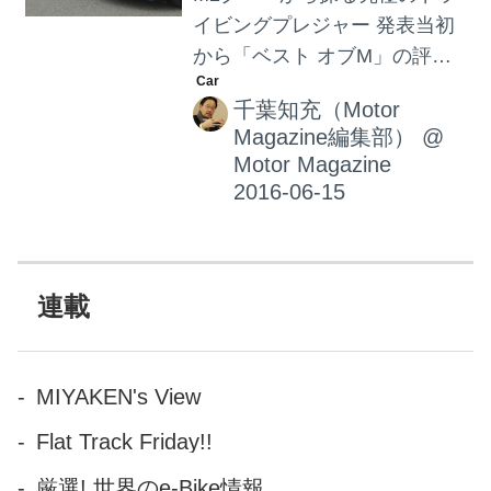
イビングプレジャー 発表当初
から「ベスト オブM」の評価
がささやかれていた魅惑のM2
千葉知充（Motor
クーペがついに日本へ上陸し
Magazine編集部）
@
た。Mの真髄を超越するパフォ
Motor Magazine
ーマンスを秘めているのか。
さっそくその実力をレポート
することにしよう。（Motor
Magazine 6月号 “見た。乗っ
た。感じた。”心ひかれる「新
連載
着スポーツカー」の凄さ 第2章
BMW M2クーペ／M4クーペ 比
較試乗記より） これまでのM
MIYAKEN's View
パフォーマスと異なるM2クー
Flat Track Friday!!
ペの存在感 「サーキット走行
を目的としたクルマで一般道
厳選! 世界のe-Bike情報