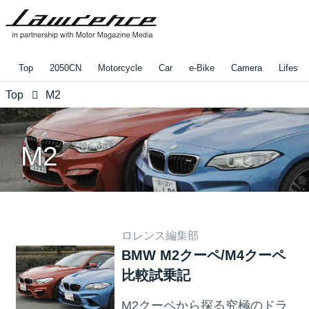
Top
2050CN
Motorcycle
Car
e-Bike
Camera
Lifestyl
Top
M2
M2
ロレンス編集部
BMW M2クーペ/M4クーペ
比較試乗記
M2クーペから探る究極のドラ