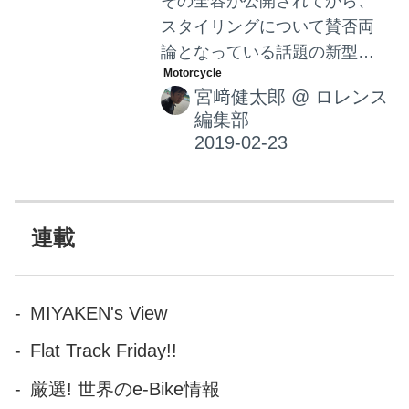
その全容が公開されてから、
スタイリングについて賛否両
論となっている話題の新型
KATANAですが、やっぱりバ
宮﨑健太郎
@
ロレンス
イクは乗ってみてどうなの
編集部
か・・・？ が大事です。新型
KATANAに注目しているみな
さんは、早く一流テスターに
よるインプレッションを聞き
たいところですよね？ という
連載
ことで、ぜひこちらの動画を
ご参照ください！
MIYAKEN's View
Flat Track Friday!!
厳選! 世界のe-Bike情報