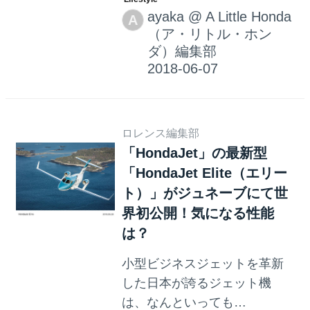
2018年6月6日より受注が開始
ayaka
@
A Little Honda
A
されます。
（ア・リトル・ホン
ダ）編集部
ロレンス編集部
「HondaJet」の最新型
「HondaJet Elite（エリー
ト）」がジュネーブにて世
界初公開！気になる性能
は？
小型ビジネスジェットを革新
した日本が誇るジェット機
は、なんといっても