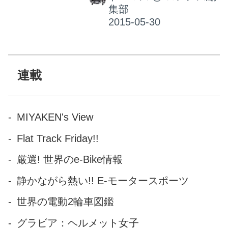
がHonda Jet。 米国や欧州のビ
集部
ジネスエグゼクティブでは、
自家用の小型ジェット、いわ
ゆるビジネスジェットを使っ
て高速移動することはある意
味日常茶飯事。定期便では絶
連載
対に必要になる保安チェック
や手荷物の受取、入出国審査
などの待ち時間がほとんどあ
MIYAKEN's View
りません。もちろん機内での
Flat Track Friday!!
ビジネスミーティングも快適
そのもの。 成功したならば、
厳選! 世界のe-Bike情報
ビジネスジェットを所有した
静かながら熱い!! E-モータースポーツ
い、というのがある意味欧米
のビジネスエグゼクティブた
世界の電動2輪車図鑑
ちの野心の象徴だし、成功の
グラビア：ヘルメット女子