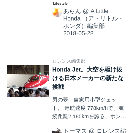
「HondaJet」ですよね。そん
あらん
@
A Little
な小型ビジネスジェット機
Honda （ア・リトル・
「HondaJet」の最新型として
ホンダ）編集部
アップグレードされた
「HondaJet Elite（エリー
ト）」が本日世界初公開しま
した。
ロレンス編集部
Honda Jet。大空を駆け抜
ける日本メーカーの新たな
挑戦
男の夢。自家用小型ジェッ
ト。 巡航速度 778km/hで、航
続距離2,185kmを誇る、ホンダ
の小型ジェット飛行機。 それ
トーマス
@
ロレンス編