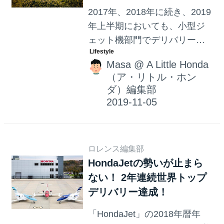
2017年、2018年に続き、2019
年上半期においても、小型ジ
ェット機部門でデリバリー数
世界No.1を達成したホンダジ
Masa
@
A Little Honda
ェット。そんな小型ジェット
（ア・リトル・ホン
機『HondaJet』の魅力をみん
ダ）編集部
なにもっと知ってほしい！
ロレンス編集部
HondaJetの勢いが止まら
ない！ 2年連続世界トップ
デリバリー達成！
「HondaJet」の2018年暦年