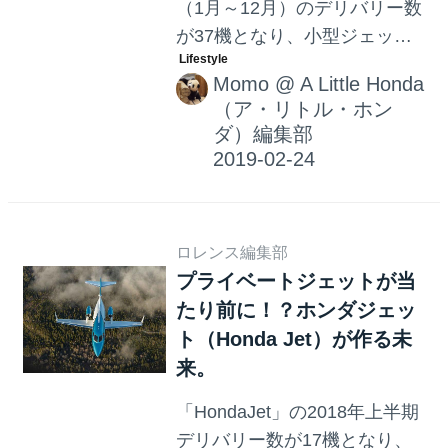
（1月～12月）のデリバリー数
が37機となり、小型ジェット
機カテゴリーにおいて2年連続
Momo
@
A Little Honda
で世界第1位を達成したことを
（ア・リトル・ホン
発表しました。クラス最高性
ダ）編集部
能を持つhondajetの魅力を探っ
てみよう。
ロレンス編集部
プライベートジェットが当
たり前に！？ホンダジェッ
ト（Honda Jet）が作る未
来。
「HondaJet」の2018年上半期
デリバリー数が17機となり、