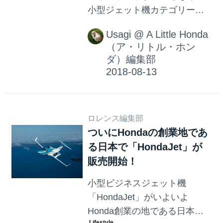
小型ジェット機カテゴリーで
2017年上半期と2017年暦年に
Usagi
@
A Little Honda
続き、"世界一"に！！
（ア・リトル・ホン
ダ）編集部
ロレンス編集部
ついにHondaの創業地であ
る日本で「HondaJet」が
販売開始！
小型ビジネスジェット機
「HondaJet」がいよいよ
Honda創業の地である日本で