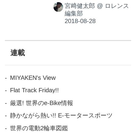
宮﨑健太郎
@
ロレンス
る、"モアカム・ミサイル"こと
編集部
ジョン・マクギネスは見事、
大怪我から復活してクラシッ
クTTのセニアクラス
（500cc）で勝利をもぎ取りま
した！
連載
MIYAKEN's View
Flat Track Friday!!
厳選! 世界のe-Bike情報
静かながら熱い!! E-モータースポーツ
世界の電動2輪車図鑑