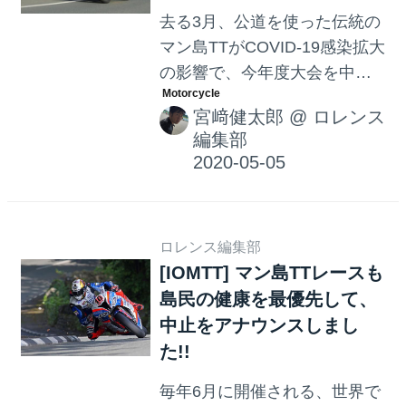
去る3月、公道を使った伝統の
マン島TTがCOVID-19感染拡大
の影響で、今年度大会を中止
することをお伝えしました。
宮﨑健太郎
@
ロレンス
そしてクラシックバイクを対
編集部
象とした「クラシックTT」
も、同様に中止となったこと
が現地時間5月4日にアナウン
スされました・・・。
ロレンス編集部
[IOMTT] マン島TTレースも
島民の健康を最優先して、
中止をアナウンスしまし
た!!
毎年6月に開催される、世界で