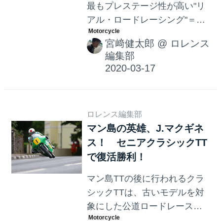
最もプレステージ性が高い"リ
アル・ロードレーシング"＝公
道レースであるマン島TTレー
宮﨑健太郎
@
ロレンス
スですが、3月の段階で今年度
編集部
の開催中止を決定しまし
た・・・。
ロレンス編集部
マン島の英雄、J.マクギネ
ス！ セニアクラシックTT
で復活勝利！
マン島TTの後に行われるクラ
シックTTは、古いモデルを対
象にした公道ロードレースで
す。歴代2位のTT勝利数を誇