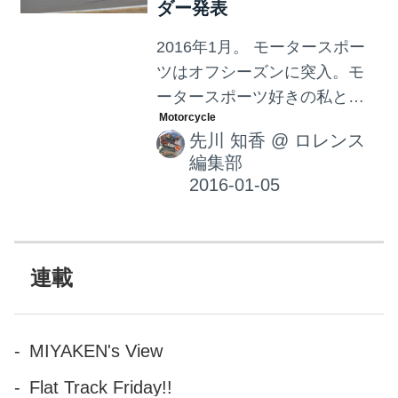
ダー発表
2016年1月。 モータースポー
ツはオフシーズンに突入。モ
ータースポーツ好きの私とし
ては何だか寂しい季節。そん
先川 知香
@
ロレンス
な中、今年のMFJ(日本モータ
編集部
ーサイクルスポーツ協会)全日
本選手権の主要競技カレンダ
ーが暫定で発表されまし
た！！！ 全日本ロードレース
選手権シリーズ まずは、私が
連載
毎年大注目のロードレー
ス！！！ ロードレースとは、
アスファルト路面の閉鎖され
MIYAKEN's View
た周回路をバイクで走り、そ
Flat Track Friday!!
の速さを競う競技です。国内