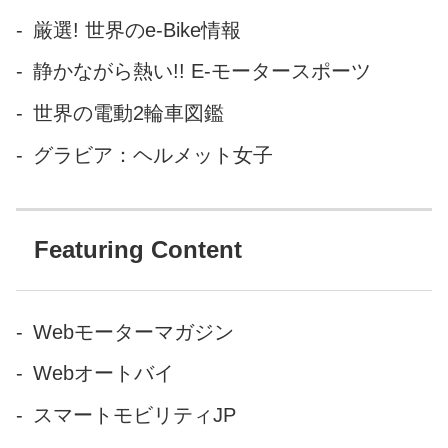
では四十数年の歴史がありま
厳選! 世界のe-Bike情報
す。ギャンブルレースのオー
静かながら熱い!! E-モータースポーツ
トレースと混同されることが
ありますが、オートレースは
世界の電動2輪車図鑑
オーバル（長円）のコースを
グラビア：ヘルメット女子
左回りに周回するのに対し、
ロードレースは直線や、左右
のコーナーを...
Featuring Content
Webモーターマガジン
Webオートバイ
スマートモビリティJP