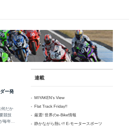
連載
ンダー発
MIYAKEN's View
Flat Track Friday!!
は何だか
厳選! 世界のe-Bike情報
要競技
が毎年大
静かながら熱い!! E-モータースポーツ
イクで走