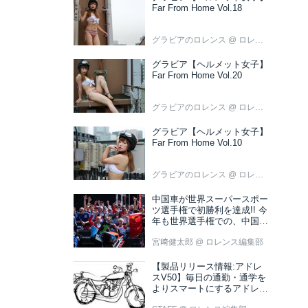
Far From Home Vol.18
グラビアのロレンス
@ ロレンス編集部
グラビア【ヘルメット女子】
Far From Home Vol.20
グラビアのロレンス
@ ロレンス編集部
グラビア【ヘルメット女子】
Far From Home Vol.10
グラビアのロレンス
@ ロレンス編集部
中国車が世界スーパースポー
ツ選手権で初勝利を達成!! 今
年も世界選手権での、中国車
の活躍が目立ちそうです!?
宮﨑健太郎
@ ロレンス編集部
【製品リリース情報:アドレ
スV50】毎日の通勤・通学を
よりスマートにするアドレス
V50 新色ブラウン登場