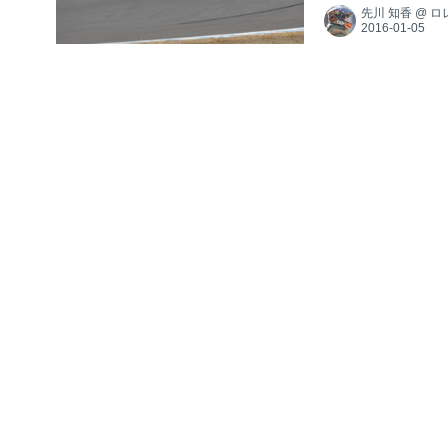
先川 知香
@
ロ
り、その速さを競
ースと混同される
るのに対し、ロード