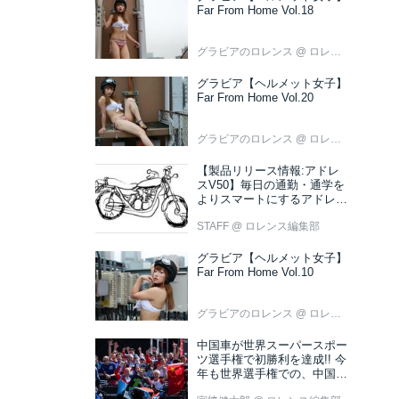
Far From Home Vol.18
グラビアのロレンス
@ ロレンス編集部
グラビア【ヘルメット女子】
Far From Home Vol.20
グラビアのロレンス
@ ロレンス編集部
【製品リリース情報:アドレ
スV50】毎日の通勤・通学を
よりスマートにするアドレス
V50 新色ブラウン登場
STAFF
@ ロレンス編集部
グラビア【ヘルメット女子】
Far From Home Vol.10
グラビアのロレンス
@ ロレンス編集部
中国車が世界スーパースポー
ツ選手権で初勝利を達成!! 今
年も世界選手権での、中国車
の活躍が目立ちそうです!?