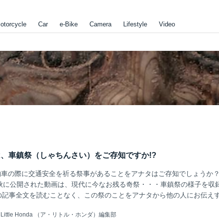
otorcycle
Car
e-Bike
Camera
Lifestyle
Video
ナタは、車鎮祭（しゃちんさい）をご存知ですか!?
車の際に交通安全を祈る祭事があることをアナタはご存知でしょうか？
年秋に公開された動画は、現代に今なお残る奇祭・・・車鎮祭の様子を収
この記事全文を読むことなく、この祭のことをアナタから他の人にお伝え
絶対に!! ですよ!?!?!?
 Little Honda （ア・リトル・ホンダ）編集部