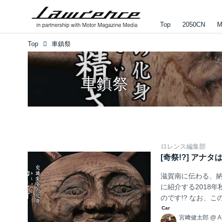
Top
2050CN
M
Top
車鎮祭
車鎮祭
ロレンス編集部
[奇祭!?] ア
滋賀南に伝わる、納
に紹介する2018
のです!? なお、
はお控えください・・・
宮﨑健太郎
@
A