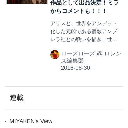
作品として出品決定！ミラ
からコメントも！！！
アリスと、世界をアンデッド
化した元凶である宿敵アンブ
レラ社との戦いを描き、世界
中で大ヒットを記録。2002年
ローズローズ
@
ロレン
に初めてスクリーンに登場し
ス編集部
て以来、1作ごとにスケールと
パワー、そしてゲームユーザ
ーに止まらないファンを増殖
させ、独自の世界感を築き世
界を熱狂の渦に巻き込んでき
連載
た。
MIYAKEN's View