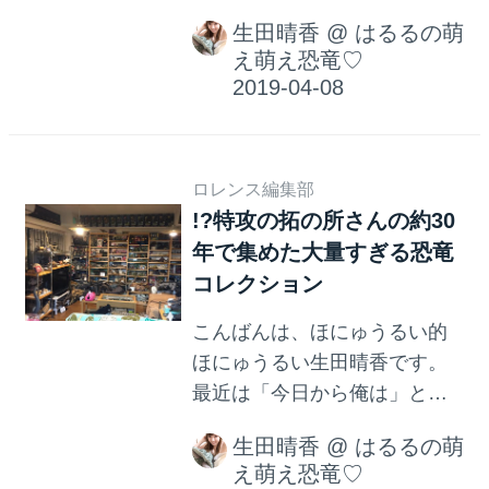
で、小学4年生の時は漫画クラ
がじわじわ伸びていってるよ
生田晴香
@
はるるの萌
ブに入っていたり、腐の世界
うで嬉しい限りです。 文字だ
え萌え恐竜♡
に入って同人誌にまで手を出
と難しそうで読む気が…とな
し、たくさんの漫画を読んで
る方は動画だと気軽に見れる
きたので目は肥えているタイ
と思うので、人に言いたくな
プです。 絵が好みではなくて
るような...
ロレンス編集部
もコマ割りが良く面白い漫画
!?特攻の拓の所さんの約30
がある事を知っているので、
年で集めた大量すぎる恐竜
面白ささえあればどーんとこ
コレクション
いですが… 飽きやすいので面
白さを感じられないシーンが
こんばんは、ほにゅうるい的
長く続くと読むのをやめま
ほにゅうるい生田晴香です。
す。 この前、恐竜漫画やヤン
最近は「今日から俺は」とい
キー漫画「特攻の拓」で有名
うヤンキーもののドラマがテ
な所十三大先生と話す機会が
生田晴香
@
はるるの萌
レビで放送されていたりし
あったのですが、人間や白亜
え萌え恐竜♡
て、じわじわヤンキーブーム