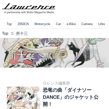
Top
2050CN
Motorcycle
Car
e-Bike
Camera
Lifestyl
Top
所十三
所十三
ロレンス編集部
恐竜の曲「ダイナソー
DANCE」のジャケット公
開！