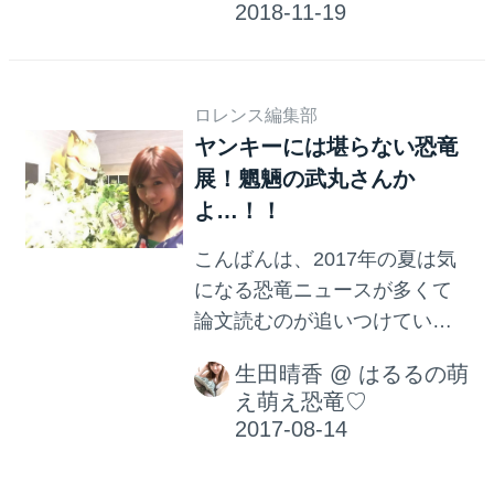
紀の恐竜や色んな動物がいる
がきているような…いうほど
世界の漫画があると教えても
でもないような…？という感
らったので読んでみました。
じですね。(まぁ話題にはなっ
その名も、、...
ロレンス編集部
てますね。) ヤンキーといえ
ヤンキーには堪らない恐竜
ば、月刊少年マガジンで連載
展！魍魎の武丸さんか
されていた「疾風伝説特攻の
よ…！！
拓」というヤンキー漫画はご
存知ですか？かぜてんせつぶ
こんばんは、2017年の夏は気
っこみのたくと読みます。 名
になる恐竜ニュースが多くて
言が多く、アラフォー世代に
論文読むのが追いつけていな
は特にハマった方多いのでは
いほにゅうるい、生田晴香で
ないでしょうか。 生田晴香の
生田晴香
@
はるるの萌
す。 関東で1ヶ月以上やってい
周りや親戚でも、出てくるキ
え萌え恐竜♡
る2017年夏の恐竜展は幕張メ
ャラクターのファッションを
ッセの「ギガ恐竜展2017」だ
真似したり、バイクにハマっ
けではありません。 パシフィ
たきっかけになったりと熱狂