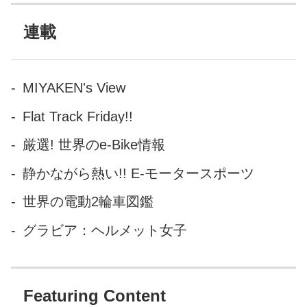
コ横浜では「ヨコハマ恐竜展
的なファン多い...
2017」というのがやっていま
連載
す。 ホームページを見る限
り… 半分はロボット恐竜が展
示という事で、完全にファミ
MIYAKEN's View
リー向けかなぁ？と思いつ
Flat Track Friday!!
つ、大きなお友だちを連れて
行ってきました。 前半は恐竜
厳選! 世界のe-Bike情報
化石が展示してあります。 説
静かながら熱い!! E-モータースポーツ
明のパネルもついており、見
所たっぷりです。 ここで気に
世界の電動2輪車図鑑
なるのが、初っ端からほとん
グラビア：ヘルメット女子
どのパネルに「所蔵 所十三」
と書いてあり所さ...
Featuring Content