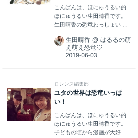
こんばんは、ほにゅうるい的
ほにゅうるい生田晴香です。
生田晴香の恐竜わっしょい 生
田晴香が恐竜おねえさんとし
生田晴香
@
はるるの萌
て恐竜の素晴らしさを広めて
え萌え恐竜♡
いくチャンネル(登録歓迎！)で
す。 TVやラジオでは恐竜番
組、CMでは恐竜博士として出
演の他、モデルの仕事もして
ロレンス編集部
いるほにゅうるいです。(お仕
ユタの世界は恐竜いっぱ
事依頼はウェーブマスターま
い！
で) 毎週月曜はLawrenceで恐
竜コラム連載中。 恐竜検定所
こんばんは、ほにゅうるい的
持、世界三大恐竜博物館の福
ほにゅうるい生田晴香です。
井県... YouTube「生田晴香の
子どもの頃から漫画が大好き
恐竜わっしょい」ちゃんねる