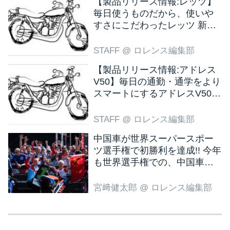
【製品リリース情報:レッツ】
毎日使うものだから、使いや
すさにこだわったレッツ 新色
ブラウン登場
STAFF
@ ロレンス編集部
【製品リリース情報:アドレス
V50】毎日の通勤・通学をより
スマートにするアドレスV50
新色ブラウン登場
STAFF
@ ロレンス編集部
中国車が世界スーパースポー
ツ選手権で初勝利を達成!! 今年
も世界選手権での、中国車の
活躍が目立ちそうです!?
宮﨑健太郎
@ ロレンス編集部