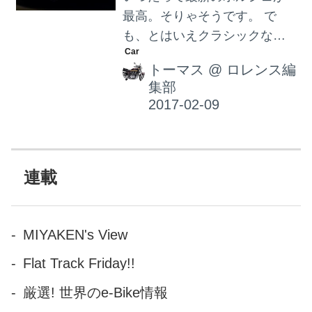
最高。そりゃそうです。 で
も、とはいえクラシックなポ
ルシェにだって、抗えない魅
トーマス
@
ロレンス編
力があって、ファンからすれ
集部
ば”あの頃の”一台をどうしても
欲しくなったりするわけで
す。やっぱ空冷911が欲しい
っ、とかね。 そんな我々の気
持ちを知ってかしらずか、ポ
連載
ルシェが秘密の倉庫から、と
っておきの希少モデル（市販
されたモデル）を5台、紹介す
MIYAKEN's View
る動画を公開しました。
Flat Track Friday!!
厳選! 世界のe-Bike情報