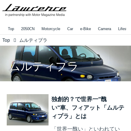
Top
2050CN
Motorcycle
Car
e-Bike
Camera
Lifestyl
Top
ムルティプラ
ムルティプラ
独創的？で世界一"醜
い"車、フィアット「ムルテ
ィプラ」とは
「世界一醜い」といわれてい