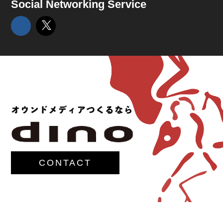
Social Networking Service
CONTACT
© 2017-
M.G.Lawrence,Inc.
All rights reserved.