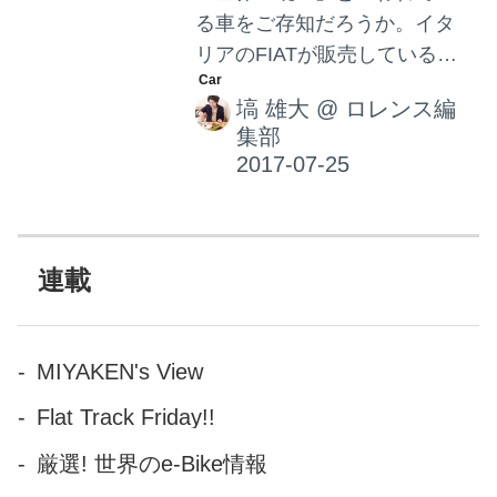
る車をご存知だろうか。イタ
リアのFIATが販売しているム
ルティプラという車だ。なぜ
塙 雄大
@
ロレンス編
カッコいい車とは言い難い…
集部
むしろ醜いと言われる車が人
気なのか。そんな車の魅力に
ついて書いていこう。
連載
MIYAKEN's View
Flat Track Friday!!
厳選! 世界のe-Bike情報