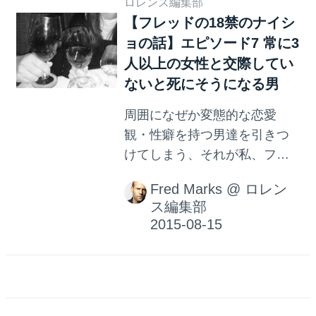
ロレンス編集部
【フレッドの18禁のナイシ
ョの話】エピソード7 常に3
人以上の女性と交際してい
ないと死にそうになる男
周囲になぜか変態的な恋愛
観・性癖を持つ男達を引きつ
けてしまう、それが私、フレ
ッドです。 私、フレッドのナ
Fred Marks
@
ロレン
イショの話をお届けします。
ス編集部