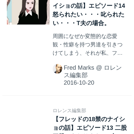
イショの話】エピソード14
じゃないコンドームでおなじ
怒られたい・・・叱られた
みのサガミオリジナル002（ゼ
い・・・T夫の場合。
ロゼロツー）の9代目宣伝大
使、伊藤しほ乃さんをご紹介
周囲になぜか変態的な恋愛
いたしましょう。
観・性癖を持つ男達を引きつ
けてしまう、それが私、フレ
ッドです。 私、フレッドのナ
Fred Marks
@
ロレン
イショの話をお届けします。
ス編集部
ロレンス編集部
【フレッドの18禁のナイシ
ョの話】エピソード13 二股