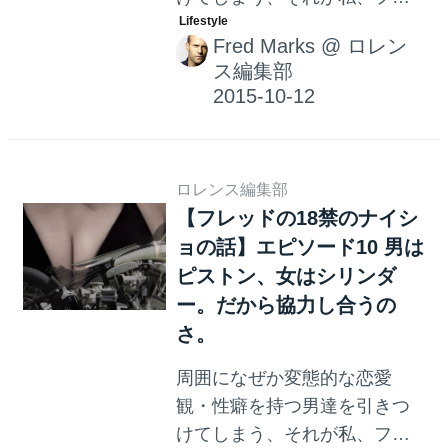
ッドです。 私、フレッドのナ
Fred Marks
@
ロレン
イショの話をお届けします。
ス編集部
ロレンス編集部
【フレッドの18禁のナイシ
ョの話】エピソード10 男は
ピストン、女はシリンダ
ー。だから協力し合うの
さ。
周囲になぜか変態的な恋愛
観・性癖を持つ男達を引きつ
けてしまう、それが私、フレ