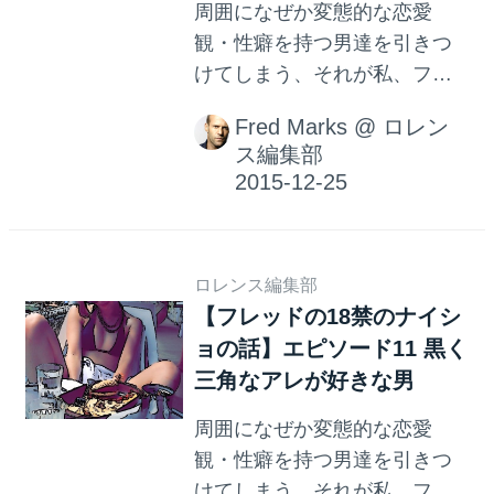
周囲になぜか変態的な恋愛
観・性癖を持つ男達を引きつ
けてしまう、それが私、フレ
ッドです。 私、フレッドのナ
Fred Marks
@
ロレン
イショの話をお届けします。
ス編集部
ロレンス編集部
【フレッドの18禁のナイシ
ョの話】エピソード11 黒く
三角なアレが好きな男
周囲になぜか変態的な恋愛
観・性癖を持つ男達を引きつ
けてしまう、それが私、フレ