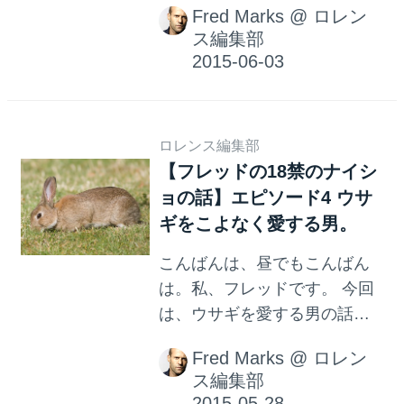
Fred Marks
@
ロレン
闇の気分を共有しようと常日
ス編集部
頃から、おかしな性癖の友人
との交流に金も時間も惜しみ
ません。それが私、フレッド
のよいところなのです。 明日
ロレンス編集部
の朝、九州に出張で朝が早い
【フレッドの18禁のナイシ
ため、ちょっと短めですが、
ョの話】エピソード4 ウサ
中身は濃いです。 私、フレッ
ギをこよなく愛する男。
ドの友人、N本の話です。 N本
は、それほどハンサムという
こんばんは、昼でもこんばん
わけではないですが、自称モ
は。私、フレッドです。 今回
テ男です。彼の信条は、一度
は、ウサギを愛する男の話を
でもセックスをした相手は二
しましょう。ウサギといって
度としない、というものでし
Fred Marks
@
ロレン
も、二本足で立って歩きま
た。 みなさんはどうでしょ
ス編集部
す。そう、いわゆるバニーガ
う？？ 私、フレッドは、わり