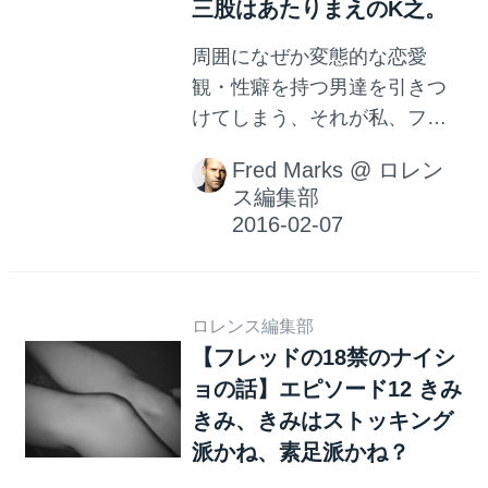
三股はあたりまえのK之。
周囲になぜか変態的な恋愛
観・性癖を持つ男達を引きつ
けてしまう、それが私、フレ
ッドです。 私、フレッドのナ
Fred Marks
@
ロレン
イショの話をお届けします。
ス編集部
ロレンス編集部
【フレッドの18禁のナイシ
ョの話】エピソード12 きみ
きみ、きみはストッキング
派かね、素足派かね？