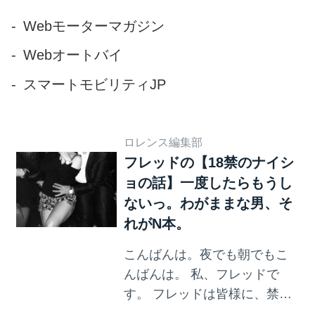
た。 コンドームネタを書け、
と指令を受けた私、フレッド
Webモーターマガジン
なのですが、いろいろありす
Webオートバイ
ぎて迷った挙句に、一つとっ
ておきの話を思い出しまし
スマートモビリティJP
た。 コンドームをかぶって走
ろう 私、フレッドは、友人の
Kと、Kが呼んでくれた20代後
ロレンス編集部
半の可愛らしい女性と3人で、
フレッドの【18禁のナイシ
原宿の小さなバーで飲んでい
ョの話】一度したらもうし
たのです。そうですね、5年く
ないっ。わがままな男、そ
らい前で...
れがN本。
こんばんは。夜でも朝でもこ
んばんは。 私、フレッドで
す。 フレッドは皆様に、禁断
の夜の世界を提供し、濃密な