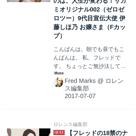
のは、人生が変わる！サガ
ミオリジナル002（ゼロゼ
ロツー）9代目宣伝大使 伊
藤しほ乃 お嬢さま（Fカッ
プ）
こんばんは。朝でも昼でもこ
んばんは。 私、フレッドで
す。 ちょっとご無沙汰してい
る私、フレッドなのですが、
Fred Marks
@
ロレン
ちょうどいいネタがあるよと
ス編集部
送られてきたのが、またもや
素敵な衣装に身を包んだグラ
マラスな女性の写真なのでし
た。1年前のデジャヴにクラク
ロレンス編集部
ラした、私、フレッドです
【フレッドの18禁のナ
が、早速このお嬢さん、ゴム