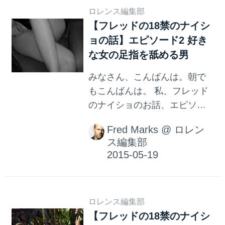
レッドもバ...
ロレンス編集部
引先のメーカーの技術者でし
【フレッドの18禁のナイシ
た。あ、私はフレッドです。
ョの話】エピソード2 好き
お忘れなく。 女性をホテルに
な女の足指を舐める男
呼んでくれ Yさんと私、フレ
ッドは一仕事を終えて、華人
みなさん、こんばんは。朝で
の屋台街で食事を済ませまし
もこんばんは。 私、フレッド
た。若干ぬるいビールを飲み
のナイショのお話、エピソー
ながら、Yさんは私にこう言い
ド2です。 今回も、私、フレッ
ました。ねえ、ホテルに女性
Fred Marks
@
ロレン
ドの友人の話をしましょう。
を呼べないかな、と。 できる
ス編集部
彼を仮にY、と呼びます。卑猥
だけ綺麗で、細くて、髪が長
のYではありません、単に頭文
い女性がいいなと、Yさんは続
字です。 彼、Yさんは、とて
けました。 私、フレッドは...
もとても女性にモテる男で
ロレンス編集部
す。彼は身長178センチ、少し
【フレッドの18禁のナイシ
腹回りに肉がつきかけていま