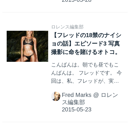
ールです。 バニーにあらずん
と選り好みをするので、相性
ば人に非ず？ その男、名前は
の良い相手に出会った時に
仮にAとしましょう。Aは、飲
は、「1万回...
ロレンス編集部
みに行くにもバニー、性欲の
【フレッドの18禁のナイシ
対象もバニー、いつでもバニ
ョの話】エピソード3 写真
ー、私フレッド、という具合
撮影に命を賭けるオトコ。
にとっても徹底している男で
した。 いまでもあるらしいで
こんばんは。朝でも昼でもこ
すが、Aとよく飲み歩いている
んばんは。 フレッドです。 今
頃、「エスカイヤクラブ」と
回は、私、フレッドが、実に
いうバニーガールが接待して
ユニークな性癖を持つ人と東
くれる会員制のクラブによく
Fred Marks
@
ロレン
南アジアに出張したときの話
連れていかれました。 Aはこ
ス編集部
をしましょう。もうかれこれ
この会員で、私、フレッドに
10年ほど前の話です。 その人
もしょっちゅう会員になれ、
は、そうですねえ、仮にYさん
と勧めてくるのです。私、フ
としましょうか。Yさんは、取