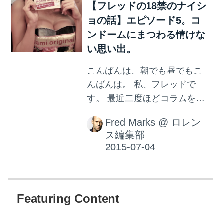
【フレッドの18禁のナイシ
ァー・ローレンスではありま
ョの話】エピソード5。コ
せんよ、だって彼女なら15年
ンドームにまつわる情けな
前ならまだ小学生程度の年齢
い思い出。
ですからね、いくら私、フレ
ッドでも、そんな変態さんの
こんばんは。朝でも昼でもこ
友人はいないのですよ。 そ
んばんは。 私、フレッドで
う、ジェニファーといえばロ
す。 最近二度ほどコラムを編
ペス。ジェニファー・ロペス
集部に送ったら、ちょっと過
なのです。 私、フレッドの友
Fred Marks
@
ロレン
激すぎるという理由で掲載を
人、A仁といいますが、彼はと
ス編集部
見送られたため、少しふてく
にかくジェニファー・ロペス
されていた私、フレッドなの
を愛しているのです。 彼女の
ですが、ちょうどいいネタが
1...
あるよと送られてきたのが、
このなんとも素敵な衣装に身
Featuring Content
を包んだ女性の写真なのでし