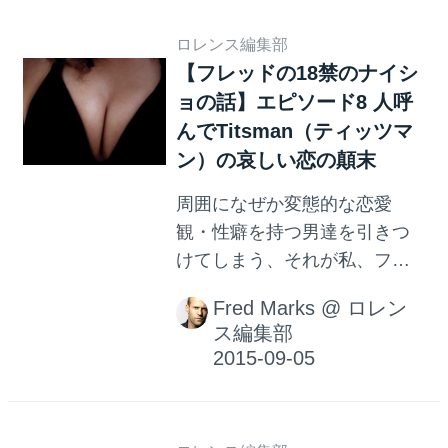
ロレンス編集部
【フレッドの18禁のナイシ
ョの話】エピソード8 人呼
んでTitsman（ティッツマ
ン）の哀しい恋の顛末
周囲になぜか変態的な恋愛
観・性癖を持つ男達を引きつ
けてしまう、それが私、フレ
ッドです。 私、フレッドのナ
Fred Marks
@
ロレン
イショの話をお届けします。
ス編集部