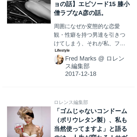
ョの話】エピソード15 膝小
僧ラブなA彦の話。
周囲になぜか変態的な恋愛
観・性癖を持つ男達を引きつ
けてしまう、それが私、フレ
ッドです。 私、フレッドのナ
Fred Marks
@
ロレン
イショの話をお届けします。
ス編集部
ロレンス編集部
「ゴムじゃないコンドーム
（ポリウレタン製）、私も
当然使ってますよ」と語る