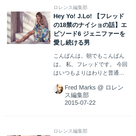
ロレンス編集部
Hey Yo! J.Lo! 【フレッド
の18禁のナイショの話】エ
ピソード6 ジェニファーを
愛し続ける男
こんばんは。朝でもこんばん
は。 私、フレッドです。 今回
はいつもよりはわりと普通の
友人の話をしましょう。ジェ
Fred Marks
@
ロレン
ニファー命を、かれこれ15年
ス編集部
近く続けている男の話です。
ジェニファーと結婚したい。
いまでもそう呟く男・・ え？
ジェニファーって誰ですかで
ロレンス編集部
すと？ いやですね、ジェニフ