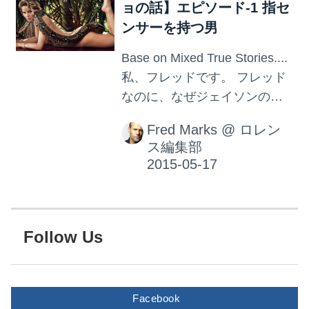
ョの話】エピソード-1 指セ
すが、服を着ている限りはか
ンサーを持つ男
なりスタイルがよく見えま
す。スーツを着ると、福山雅
Base on Mixed True Stories....
治似かもしれません。 しか
私、フレッドです。 フレッド
し、彼には人に言えない性癖
なのに、なぜジェイソンの顔
がひとつありました。 足の指
写真かというのは、ツッコミ
を舐めたい Yさんは、女性の
Fred Marks
@
ロレン
こなしでどうぞよろしく。 こ
脚が大好き。いわゆるおっぱ
ス編集部
の連載では、私、フレッド自
い星人ではなく、美脚星人と
身を含む、数百人の男たちの
言えるでしょう。 彼は女性の
実際の経験談から抜粋して、
脚をくまなく眺め、くまなく
ちょいとスパイスを効かせて
キ...
まとめた話を、少しずつ書こ
Follow Us
うと思います。 テーマは、ず
ばり、オトコとオンナ、もし
くはLove & Sexです。 さて、
Facebook
今回のエピソード 今回のエピ