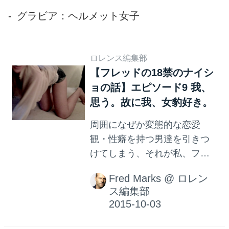
グラビア：ヘルメット女子
ロレンス編集部
【フレッドの18禁のナイシ
ョの話】エピソード9 我、
思う。故に我、女豹好き。
周囲になぜか変態的な恋愛
観・性癖を持つ男達を引きつ
けてしまう、それが私、フレ
ッドです。 私、フレッドのナ
Fred Marks
@
ロレン
イショの話をお届けします。
ス編集部