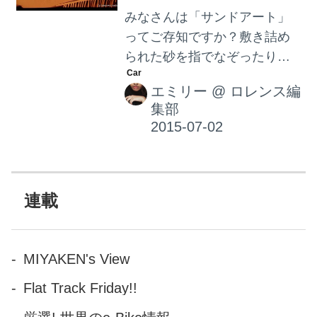
みなさんは「サンドアート」
ってご存知ですか？敷き詰め
られた砂を指でなぞったり、
上から砂を振りかけたりして
エミリー
@
ロレンス編
描くアート作品です。アーテ
集部
ィストのMVなどに使用された
りもしているので、ご覧にな
ったことがある方も多いかと
思います。今回は、そんなサ
ンドアートで「ロールス・ロ
連載
イス」のストーリーを描いた
作品をご紹介します。 ロール
ズ氏とロイス氏が意気投合し
MIYAKEN's View
て設立された「ロールス・ロ
Flat Track Friday!!
イス」 ロールス・ロイスの設
立は1904年。エンジニア、ヘ