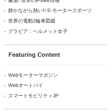
厳選! 世界のe-Bike情報
ンリー・ロイスが、最初の自
静かながら熱い!! E-モータースポーツ
動車代理店の一つのオーナ
ー、チャールズ・ロールスと
世界の電動2輪車図鑑
意気投合したところから始ま
グラビア：ヘルメット女子
りました。映像も、その二人
の男性が握手を交わすシーン
から始まります...
Featuring Content
Webモーターマガジン
Webオートバイ
スマートモビリティJP