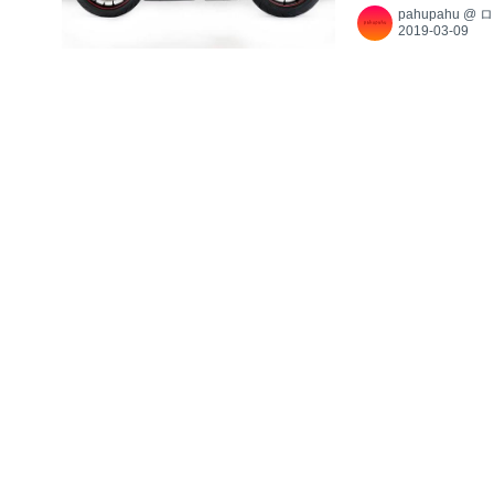
pahupahu
@
ロ