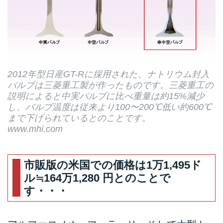
2012年型日産GT-Rに採用された、ナトリウム封入
バルブは三菱重工製が作ったものです。三菱重工の
説明によると中実バルブに比べ重量は約15%減少
し、バルブ温度は従来より100〜200℃低い約600℃
まで下げられているとのことです。
www.mhi.com
市販版の米国での価格は1万1,495ド
ル≒164万1,280 円とのことで
す・・・