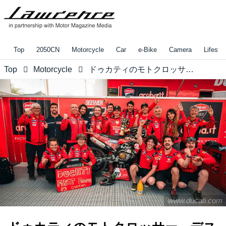
Top
2050CN
Motorcycle
Car
e-Bike
Camera
Lifestyl
Top
Motorcycle
ドゥカティのモトクロッサー、デスモ450 MXが世界選手権で初の表彰台を獲得しました!! 気になるのは、その排気バルブにナトリウム封入型が採用されている点です・・・？
www.ducati.com