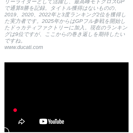
リーライダーとして活躍し、最高峰モトクロスGP
で通算8勝を記録。タイトル獲得はないものの、
2019、2020、2022年と3度ランキング2位を獲得し
た実力者です。2025年からはGPフル参戦を開始し
たドゥカティファクトリーに加入。現在のランキン
グは9位ですが、ここからの巻き返しを期待したい
ですね。
www.ducati.com