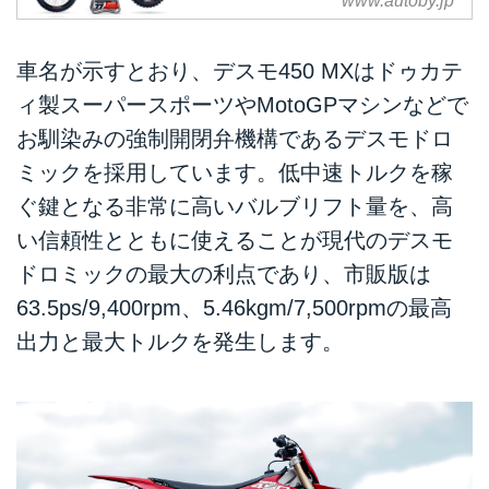
www.autoby.jp
ロミックの長所とは？【現代
バイク用語の基礎知識】 -
webオートバイ
車名が示すとおり、デスモ450 MXはドゥカテ
伊ドゥカティが公道用量産車とレ
ィ製スーパースポーツやMotoGPマシンなどで
ースバイクに使用するデスモドロ
お馴染みの強制開閉弁機構であるデスモドロ
ミック（強制弁開閉機構）。その
ミックを採用しています。低中速トルクを稼
採用のメリット（およびデメリッ
ト）はいろいろあるが、その最大
ぐ鍵となる非常に高いバルブリフト量を、高
のメリットは1956年の初号機完
い信頼性とともに使えることが現代のデスモ
成時から変わっていないといえる
ドロミックの最大の利点であり、市販版は
だろう。文：宮﨑健太郎
63.5ps/9,400rpm、5.46kgm/7,500rpmの最高
出力と最大トルクを発生します。