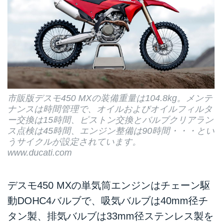
市販版デスモ450 MXの装備重量は104.8kg。メンテ
ナンスは時間管理で、オイルおよびオイルフィルタ
ー交換は15時間、ピストン交換とバルブクリアラン
ス点検は45時間、エンジン整備は90時間・・・とい
うサイクルが設定されています。
www.ducati.com
デスモ450 MXの単気筒エンジンはチェーン駆
動DOHC4バルブで、吸気バルブは40mm径チ
タン製、排気バルブは33mm径ステンレス製を