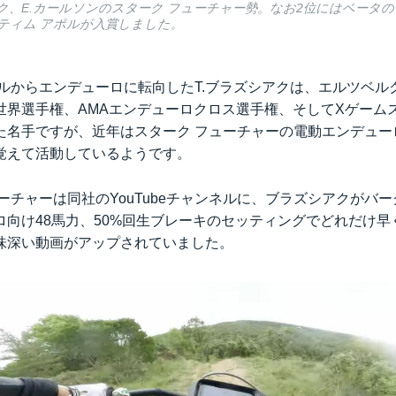
アク、E.カールソンのスターク フューチャー勢。なお2位にはベータ
ティム アポルが入賞しました。
アルからエンデューロに転向したT.ブラズシアクは、エルツベルク
世界選手権、AMAエンデューロクロス選手権、そしてXゲーム
た名手ですが、近年はスターク フューチャーの電動エンデュー
覚えて活動しているようです。
ーチャーは同社のYouTubeチャンネルに、ブラズシアクがバーグ
ロ向け48馬力、50%回生ブレーキのセッティングでどれだけ早
味深い動画がアップされていました。