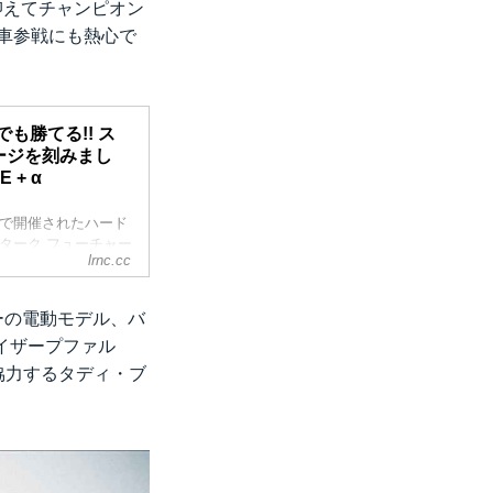
抑えてチャンピオン
車参戦にも熱心で
も勝てる!! ス
ージを刻みまし
E + α
方で開催されたハード
ターク フューチャー
lrnc.cc
が、見事優勝しまし
るマシン」であるこ
ターク フューチャ
ーの電動モデル、バ
技でも電動車が勝て
イザープファル
協力するタディ・ブ