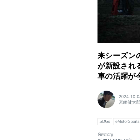
来シーズン
が新設され
車の活躍が
2024-10-0
宮﨑健太
SDGs
eMotorSports