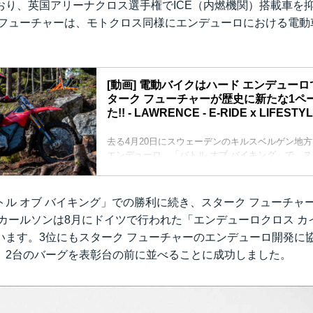
おり、英国アリーナクロス選手権でICE（内燃機関）搭載車を
 フューチャーは、モトクロス同様にエンデューロにおける電動
[動画] 電動バイクはハード エンデューロで
ターク フューチャーが歴史に新たな1ペ
た!! - LAWRENCE - E-RIDE x LIFESTYL
去る4月20日にスウェーデンのキルスベルゲン地
エンデューロ、「バトル オブ バイキング」で、ス
製電動車であるバーグを駆ったエディ カールソン
た。モトクロスの世界ではすでにバーグが「勝て
とを、英国アリーナクロス選手権制覇で証明したス
トル オブ バイキング」での勝利に続き、スターク フューチャ
ーですが、2時間以上の過酷なエクストリーム系競
 カールソンは8月にドイツで行われた「エンデューロクロス カ
ることを、今回新たに実証したことになります。
います。3位にもスターク フューチャーのエンデューロ開発に
、2台のバーグを表彰台の前に並べることに成功しました。