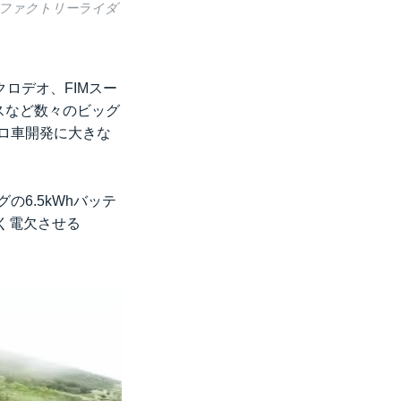
のファクトリーライダ
ロデオ、FIMスー
スなど数々のビッグ
ロ車開発に大きな
の6.5kWhバッテ
く電欠させる