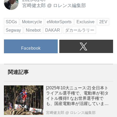
宮﨑健太郎
@
ロレンス編集部
SDGs
Motorcycle
eMotorSports
Exclusive
2EV
Segway
Ninebot
DAKAR
ダカールラリー
Facebook
関連記事
[2025年10大ニュース:2] 全日本ト
ライアル選手権で、電動車が初タ
イトル獲得!! なお世界選手権で
も、国産電動車が活躍していま
す！[動画]
宮﨑健太郎
@ ロレンス編集部