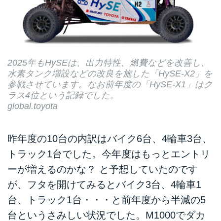
2025年もHySEは、出力特性、燃費などを改善し、
水素タンク増設などの改良を施した「HySE-X2」を
参戦させています。なお前年度の「HySE-X1」はク
ラス4位という記録でした。
global.toyota
昨年度の10台の内訳はバイク6台、4輪車3台、
トラック1台でした。今年度はもっとエントリ
ーが増えるのかな？ と予想していたのです
が、フタを開けてみるとバイク3台、4輪車1
台、トラック1台・・・と前年度から半減の5
台というさみしい状況でした。M1000でダカ