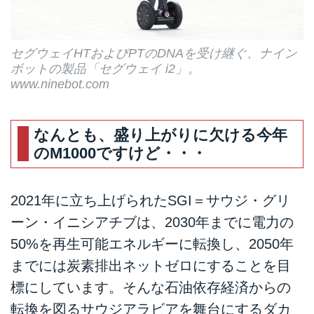
セグウェイHTおよびPTのDNAを受け継ぐ、ナイン
ボットの製品「セグウェイ i2」。
www.ninebot.com
なんとも、盛り上がりに欠ける今年
のM1000ですけど・・・
2021年に立ち上げられたSGI＝サウジ・グリ
ーン・イニシアチブは、2030年までに電力の
50%を再生可能エネルギーに転換し、2050年
までには炭素排出ネットゼロにすることを目
標にしています。そんな石油依存経済からの
転換を図るサウジアラビアを舞台にするダカ