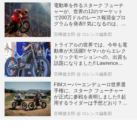
電動車を作るスターク フューチ
ャーが、世界の12のマーケット
で200万ドルのレース報奨金プロ
グラムを発表!! 気になるのは、日
本市場も対象になっているか、で
宮﨑健太郎
@ ロレンス編集部
すが・・・？
トライアルの世界では、今年も電
動車が大活躍!! ヤマハからエレク
トリックモーションへの、出資も
話題になりました!! Lawrenceが
選ぶ2024年10大ニュース：9
宮﨑健太郎
@ ロレンス編集部
FIMスーパーエンデューロ世界選
手権に、スターク フューチャー
が正式に参戦を表明しました!! 起
用するライダーは予想どおり？
あの2人です!!
宮﨑健太郎
@ ロレンス編集部