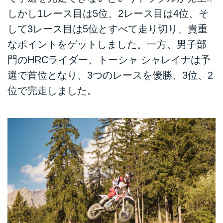
会でデビューウィンを飾った
しかし1レース目は5位、2レース目は4位、そ
HRC（ホンダ レーシング）です
が、5月3日〜4日にノルウェーの
して3レース目は5位とすべて走り切り、貴重
オスロで開催された第2戦では、
なポイントをゲットしました。一方、男子部
どのようなリザルトを残したので
しょうか？
門のHRCライダー、トーシャ シャレイナは予
選で首位となり、3つのレースを優勝、3位、2
位で完走しました。