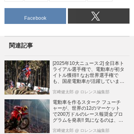
Facebook
関連記事
[2025年10大ニュース:2] 全日本ト
ライアル選手権で、電動車が初タ
イトル獲得!! なお世界選手権で
も、国産電動車が活躍していま
す！[動画]
宮﨑健太郎
@ ロレンス編集部
電動車を作るスターク フューチ
ャーが、世界の12のマーケット
で200万ドルのレース報奨金プロ
グラムを発表!! 気になるのは、日
本市場も対象になっているか、で
宮﨑健太郎
@ ロレンス編集部
すが・・・？