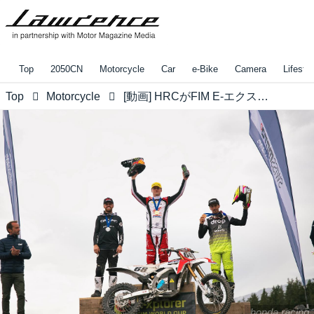
Top
2050CN
Motorcycle
Car
e-Bike
Camera
Lifestyl
Top
Motorcycle
[動画] HRCがFIM E-エクスプローラー ワールド カップ、男子部門の王座を獲得しました!! ・・・しかし、女子部門とチーム部門はともに2位に甘んじることになりました・・・
honda.racing