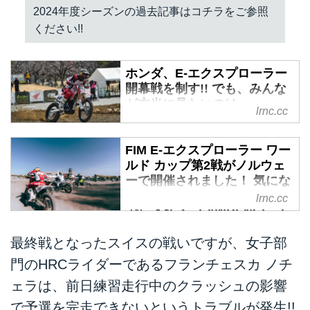
2024年度シーズンの過去記事はコチラをご参照
ください!!
ホンダ、E-エクスプローラー
開幕戦を制す!! でも、みんな
が本当に見たいのは・・・
lrnc.cc
◯◯での勝利ですよ・・・
ね!? - LAWRENCE - E-RIDE
x LIFESTYLE + α
FIM E-エクスプローラー ワー
ルド カップ第2戦がノルウェ
2月16〜17日、大阪で開催された
ーで開催されました！ 気にな
FIM E-エクスプローラー ワールド
るHRCの順位はどうだったの
lrnc.cc
カップの開幕戦。この大会が初参
でしょう？ - LAWRENCE - E-
加となるホンダ（チームHRC）
RIDE x LIFESTYLE + α
は、見事初陣を優勝という最高の
最終戦となったスイスの戦いですが、女子部
電動車による男女ペアのレース、
結果で飾りました。なお次戦は、
門のHRCライダーであるフランチェスカ ノチ
FIM E-エクスプローラー ワールド
5月3〜4日のノルウェー開催が予
カップの2024年シーズンは大阪
定されています。
ェラは、前日練習走行中のクラッシュの影響
で開幕しました。見事その大阪大
で予選を完走できないというトラブルが発生!!