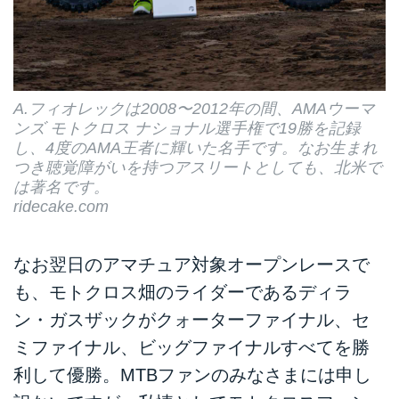
A.フィオレックは2008〜2012年の間、AMAウーマ
ンズ モトクロス ナショナル選手権で19勝を記録
し、4度のAMA王者に輝いた名手です。なお生まれ
つき聴覚障がいを持つアスリートとしても、北米で
は著名です。
ridecake.com
なお翌日のアマチュア対象オープンレースで
も、モトクロス畑のライダーであるディラ
ン・ガスザックがクォーターファイナル、セ
ミファイナル、ビッグファイナルすべてを勝
利して優勝。MTBファンのみなさまには申し