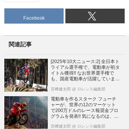
Facebook
関連記事
[2025年10大ニュース:2] 全日本ト
ライアル選手権で、電動車が初タ
イトル獲得!! なお世界選手権で
も、国産電動車が活躍していま
す！[動画]
宮﨑健太郎
@ ロレンス編集部
電動車を作るスターク フューチ
ャーが、世界の12のマーケット
で200万ドルのレース報奨金プロ
グラムを発表!! 気になるのは、日
本市場も対象になっているか、で
宮﨑健太郎
@ ロレンス編集部
すが・・・？