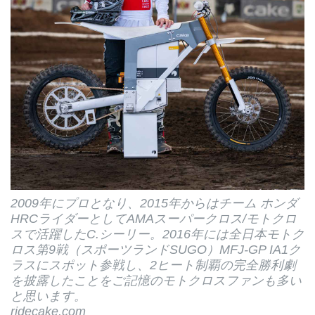
2009年にプロとなり、2015年からはチーム ホンダ
HRCライダーとしてAMAスーパークロス/モトクロ
スで活躍したC.シーリー。2016年には全日本モトク
ロス第9戦（スポーツランドSUGO）MFJ-GP IA1ク
ラスにスポット参戦し、2ヒート制覇の完全勝利劇
を披露したことをご記憶のモトクロスファンも多い
と思います。
ridecake.com