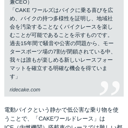
兼CEO）
開催したジェンダーニュートラル
「CAKE ワールズはバイクに乗る喜びを広
でエコなレースイベント「ワン
デザイン レース」ですが、今年
め、バイクの持つ多様性を証明し、地域社
最初のイベントはアメリカ西海
会を汚染することなくバイクレースを楽し
岸、デルマー・フェアグラウンズ
むことが可能であることを示すものです。
で行われることが公表されまし
過去15年間で騒音や公害の問題から、モー
た。
タースポーツ場の7割が閉鎖されている中、
我々は誰もが楽しめる新しいレースフォー
マットを確立する明確な機会を得ていま
す」
ridecake.com
電動バイクという静かで低公害な乗り物を使
うことで、「CAKEワールドレース」は
ICE（内燃機関）搭載車のレースでは難しい都