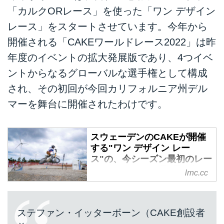
「カルクORレース」を使った「ワン デザイン
レース」をスタートさせています。今年から
開催される「CAKEワールドレース2022」は昨
年度のイベントの拡大発展版であり、4つイベ
ントからなるグローバルな選手権として構成
され、その初回が今回カリフォルニア州デル
マーを舞台に開催されたわけです。
スウェーデンのCAKEが開催
する"ワン デザイン レー
ス"の、今シーズン最初のレー
スはアメリカで5月1日に行わ
lrnc.cc
れます！ - LAWRENCE - E-
RIDE x LIFESTYLE + α
スウェーデンの電動バイクメーカ
ステファン・イッターボーン（CAKE創設者
ー、CAKE（ケーキ）が昨年に初