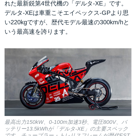
れた最新鋭第4世代機の「デルタ-XE」です。
デルタ-XEは車重こそエイペックス-GPより思
い220kgですが、歴代モデル最速の300km/hと
いう最高速を誇ります。
最高出力150kW、0-100m加速3秒、電圧800V、バ
ッテリー13.5kWhが「デルタ-XE」の主要スペック
です。チューブラー・トレリスフレームが歴代EST