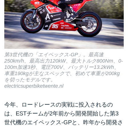
第3世代機の「エイペックス-GP」。最高速
250km/h、最高出力120kW、最大トルク800Nm、0-
100m加速3秒、電圧700V、バッテリー13.2kWh、
車重190kgが主なスペックで、初めて車重が200kg
を切ったモデルです。
electricsuperbiketwente.nl
今年、ロードレースの実戦に投入されるの
は、ESTチームが2年前から開発開始した第3
世代機のエイペックス-GPと、昨年から開発さ