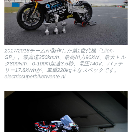
2017/2018チームが製作した第1世代機「Liion-
GP」。最高速250km/h、最高出力90kW、最大トル
ク800Nm、0-100m加速3.5秒、電圧740V、バッテ
リー17.8kWhが、車重220kg主なスペックです。
electricsuperbiketwente.nl