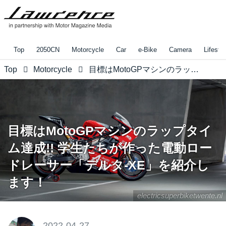
Top
2050CN
Motorcycle
Car
e-Bike
Camera
Lifestyl
Top
Motorcycle
目標はMotoGPマシンのラップタイム達成!! 学生たちが作った電動ロードレーサー「デルタ-XE」を紹介します！
目標はMotoGPマシンのラップタイ
ム達成!! 学生たちが作った電動ロー
ドレーサー「デルタ-XE」を紹介し
ます！
electricsuperbiketwente.nl
2022-04-27