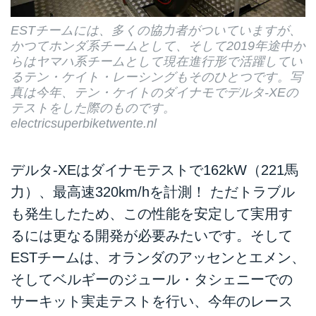
ESTチームには、多くの協力者がついていますが、
かつてホンダ系チームとして、そして2019年途中か
らはヤマハ系チームとして現在進行形で活躍してい
るテン・ケイト・レーシングもそのひとつです。写
真は今年、テン・ケイトのダイナモでデルタ-XEの
テストをした際のものです。
electricsuperbiketwente.nl
デルタ-XEはダイナモテストで162kW（221馬
力）、最高速320km/hを計測！ ただトラブル
も発生したため、この性能を安定して実用す
るには更なる開発が必要みたいです。そして
ESTチームは、オランダのアッセンとエメン、
そしてベルギーのジュール・タシェニーでの
サーキット実走テストを行い、今年のレース