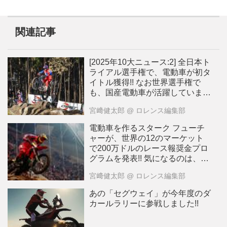
関連記事
[2025年10大ニュース:2] 全日本ト
ライアル選手権で、電動車が初タ
イトル獲得!! なお世界選手権で
も、国産電動車が活躍していま
す！[動画]
宮﨑健太郎
@ ロレンス編集部
電動車を作るスターク フューチ
ャーが、世界の12のマーケット
で200万ドルのレース報奨金プロ
グラムを発表!! 気になるのは、日
本市場も対象になっているか、で
宮﨑健太郎
@ ロレンス編集部
すが・・・？
あの「セグウェイ」が今年度のダ
カールラリーに参戦しました!!