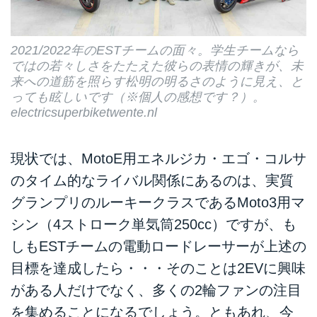
2021/2022年のESTチームの面々。学生チームなら
ではの若々しさをたたえた彼らの表情の輝きが、未
来への道筋を照らす松明の明るさのように見え、と
っても眩しいです（※個人の感想です？）。
electricsuperbiketwente.nl
現状では、MotoE用エネルジカ・エゴ・コルサ
のタイム的なライバル関係にあるのは、実質
グランプリのルーキークラスであるMoto3用マ
シン（4ストローク単気筒250cc）ですが、も
しもESTチームの電動ロードレーサーが上述の
目標を達成したら・・・そのことは2EVに興味
がある人だけでなく、多くの2輪ファンの注目
を集めることになるでしょう。ともあれ、今