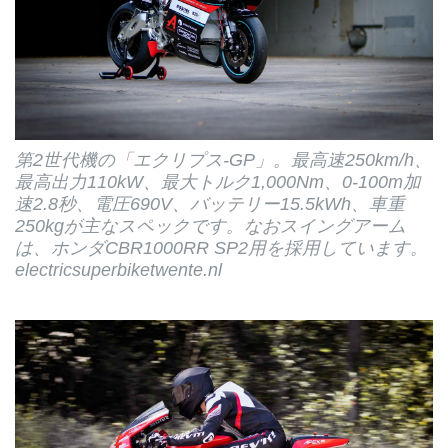
第2世代機の「エクリプス-GP」。最高速250km/h、
最高出力110kW、最大トルク1,000Nm、0-100m加
速2.8秒、電圧690V、バッテリー15.5kWh、車重
250kgが主なスペックです。なおスイングアーム
は、ホンダCBR1000RR SP2用を採用しています。
electricsuperbiketwente.nl