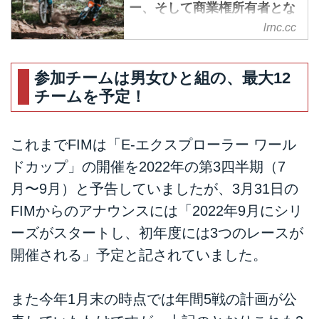
ー、そして商業権所有者とな
りました！ - LAWRENCE - E-
lrnc.cc
RIDE x LIFESTYLE + α
去る12月16日、FIM＝国際モータ
参加チームは男女ひと組の、最大12
ーサイクリズム連盟は、E-エクス
チームを予定！
プローラー SAを、来年からのス
タートを予定している「FIM E-エ
クスプローラー ワールドカッ
これまでFIMは「E-エクスプローラー ワール
プ」の公式シリーズプロモーター
および商業的権所有者に任命しま
ドカップ」の開催を2022年の第3四半期（7
した。電動車によるモータースポ
月〜9月）と予告していましたが、3月31日の
ーツの可能性を追求する試みは近
FIMからのアナウンスには「2022年9月にシリ
年増加傾向にありますが、各種世
界選手権を統括するFIMが「推
ーズがスタートし、初年度には3つのレースが
す」E-エクスプローラーがどのよ
開催される」予定と記されていました。
うなイベントになるのか・・・注
目ですね！
また今年1月末の時点では年間5戦の計画が公