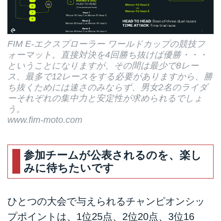
FIM E-エクスプローラー ワールドカップの競技フ
ォーマット。直接対決を4回勝ち抜けば優勝・・・
ということになりますが、その間は最少で8レー
ス、最多で12レースをする必要がありますから、勝
ち抜くためには速さのみならず、男女2名のライダ
ーそれぞれの集中力と安定性が求められるでしょ
う。
www.fim-moto.com
参加チームが公表されるのを、楽し
みに待ちたいです
ひとつの大会で与えられるチャンピオンシッ
プポイントは、1位25点、2位20点、3位16