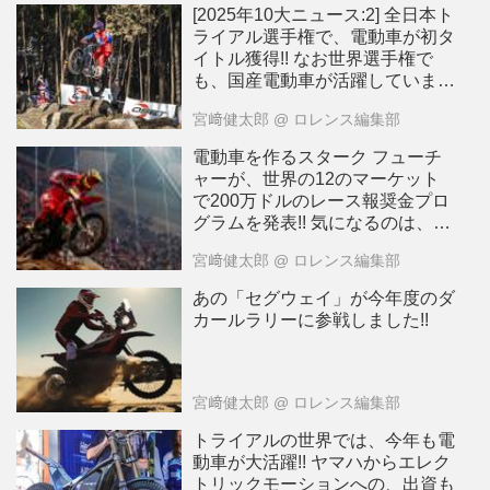
[2025年10大ニュース:2] 全日本ト
ライアル選手権で、電動車が初タ
イトル獲得!! なお世界選手権で
も、国産電動車が活躍していま
す！[動画]
宮﨑健太郎
@ ロレンス編集部
電動車を作るスターク フューチ
ャーが、世界の12のマーケット
で200万ドルのレース報奨金プロ
グラムを発表!! 気になるのは、日
本市場も対象になっているか、で
宮﨑健太郎
@ ロレンス編集部
すが・・・？
あの「セグウェイ」が今年度のダ
カールラリーに参戦しました!!
宮﨑健太郎
@ ロレンス編集部
トライアルの世界では、今年も電
動車が大活躍!! ヤマハからエレク
トリックモーションへの、出資も