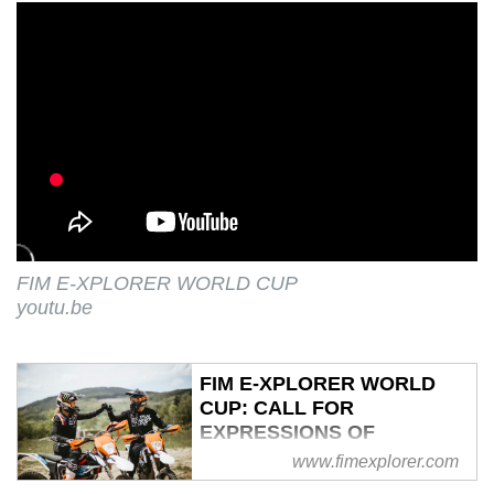
FIM E-XPLORER WORLD CUP
youtu.be
FIM E-XPLORER WORLD
CUP: CALL FOR
EXPRESSIONS OF
INTEREST FOR RACING
www.fimexplorer.com
TEAM