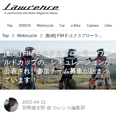
Top
2050CN
Motorcycle
Car
e-Bike
Camera
Lifestyl
Top
Motorcycle
[動画] FIM E-エクスプローラー ワールドカップの、レギュレーションが公表され、参加チーム募集が始まっています！
[動画] FIM E-エクスプローラー ワー
ルドカップの、レギュレーションが
公表され、参加チーム募集が始まっ
ています！
youtu.be
2022-04-11
宮﨑健太郎
@
ロレンス編集部