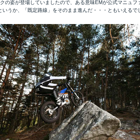
イクの姿が登場していましたので、ある意味EMが公式マニュフ
てきた同社の、E-エクスプローラーへの貢献に期
というか、「既定路線」をそのまま進んだ・・・ともいえるで