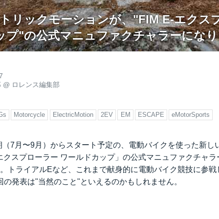
トリックモーションが、"FIM E-エクス
ップ"の公式マニュファクチャラーになりま
7
郎
@
ロレンス編集部
Gs
Motorcycle
ElectricMotion
2EV
EM
ESCAPE
eMotorSports
半期（7月〜9月）からスタート予定の、電動バイクを使った新
E-エクスプローラー ワールドカップ」の公式マニュファクチャ
た。トライアルEなど、これまで献身的に電動バイク競技に参戦
回の発表は"当然のこと"といえるのかもしれません。