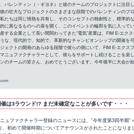
ことが決まったのです！
ら、バレンティン（・ギヨネ）と彼のチームのプロジェクトに注目
と彼の壮大なプロジェクトのさまざまな段階でのバレンティンのプ
私たちは同じ情熱を共有し、そのコンセプトの独創性と、標準的な
本的に異なるものへの扉を開く、このイベントの輪郭を気に入って
産する企業として長い間関わってきた"電気"産業は、FIM E-エクス
ような、現代的で、知的で、革新的なチャンピオンシップの開催を
ジェクトの開発のあらゆる段階で彼らの側にいて、FIM E-エクス
式マニュファクチャラーとして、彼らをサポートし続けることを楽
ィンのチームの皆さん、おめでとうございます。今年後半に大会が
r.com
の開催は3ラウンド!? まだ未確定なことが多いです・・・
ニュファクチャラー登録のニュースには、"今年度第3四半期"
り、初めて開催時期についてアナウンスがされたことになりま