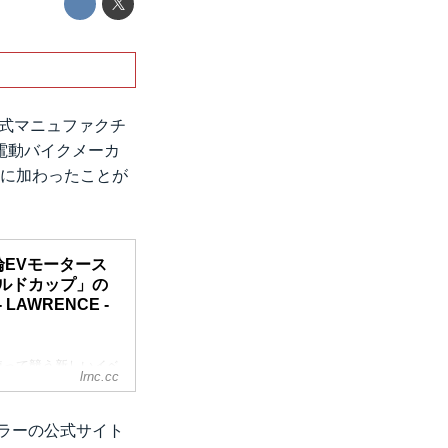
公式マニュファクチ
電動バイクメーカ
ーに加わったことが
輪EVモータース
ールドカップ」の
AWRENCE -
使って競う新しいイベ
lrnc.cc
」。このイベントに、
クチャラーに登録さ
りました。1973
ーラーの公式サイト
で数々の成功をおさめ