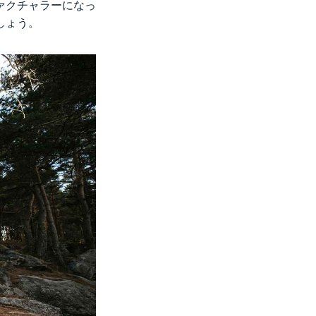
ァクチャラーになっ
待したいです！
しょう。