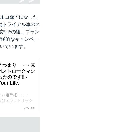
ェルコ傘下になった
電動トライアル車のス
!! その後、フラン
積極的なキャンペー
輝いています。
!? つまり・・・来
4ストロークマシ
のです!! -
our Life.
アル選手権・・・
年度はエレクトリック
た。そして11月2
lrnc.cc
ンダーが公開されま
いませんでし
され、来年度から電動
関）車と一緒に、戦う