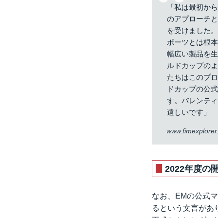
「私は最初か
のアプローチ
を受けました。
ポーツとは根
幅広い製品を生
ルドカップの
たちはこのプロ
ドカップの公
す。バレンテ
遠しいです」
www.fimexplore
2022年度
なお、EMの公式マ
るという文言があ