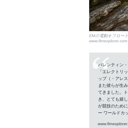
EMの電動オフロー
www.fimexplorer.com
バレンティン・
「エレクトリッ
ップ（・アレス
また彼らが生
てきました。
き、とても嬉
が競技のために
ー ワールドカ
www.fimexplore