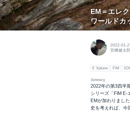
EM＝エレク
ワールドカ
2022-01-2
宮﨑健太
E Xplorer
FIM
SD
2022年の第3四
シリーズ「FIM 
EMが加わりまし
史を考えれば、今