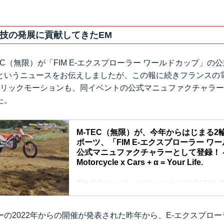
技の発展に貢献してきたEM
EC（無限）が「FIM E-エクスプローラー ワールドカップ」の
というニュースをお伝えしましたが、この報に続きフランスの
トリックモーションも、同イベントの公式マニュファクチャラ
た。
M-TEC（無限）が、今年からはじまる2
ポーツ、「FIM E-エクスプローラー ワ
公式マニュファクチャラーとして登録！ - L
Motorcycle x Cars + α = Your Life.
男女混成チームで、オフロードタイプの2輪EVを
ント「FIM E-エクスプローラー ワールドカップ
日本のM-TEC（無限）がオフィシャルマニュファ
れ、主催者に対して技術的アドバイスをすることにな
ーの2022年からの開催が発表された昨年から、E-エクスプロ
年の創業以来、さまざまな2&4モータースポーツ