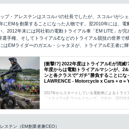
リップ・アレステンはスコルパの社長でしたが、スコルパがシ
9年にEMを創業することになった人物です。翌2010年には、
、2012年末には同社初の電動トライアル車「EM LITE」が完成
界選手権、そしてトライアルEなどのトライアル競技の世界で
年にはEMライダーのガエル・シャタヌが、トライアルE王者に
[衝撃!?] 2022年度はトライアルEが消滅
年度からは電動トライアルマシンが、2&
ンと各クラスで"ガチ"勝負することになった
LAWRENCE - Motorcycle x Cars + α = Y
2017年からスタートしている電動車によるトライ
「トライアルE ワールドカップ」ですが、2021
モーションを駆るガエル・シャタヌが初戴冠しまし
日、2022年度のトライアル世界選手権の暫定カレ
したが、そこにはトライアルEの予定が記されて
た・・・。要するにトライアルEのクラスは廃止
トライアル車は、2&4ストロークのICE（内燃機
レステン（EM創業者兼CEO）