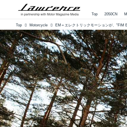
Top
2050CN
M
Top
Motorcycle