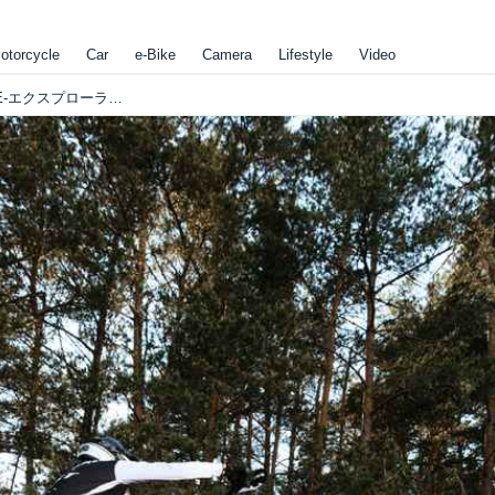
otorcycle
Car
e-Bike
Camera
Lifestyle
Video
EM＝エレクトリックモーションが、"FIM E-エクスプローラー ワールドカップ"の公式マニュファクチャラーになりました!!