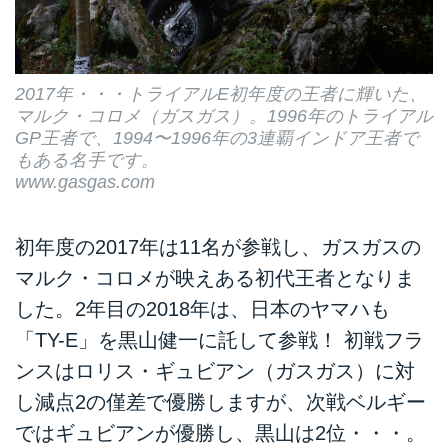
2017年・・・トライアルE初年度の王者に輝いた、
マルク・コロメ（ガスガス）。1996年のトライアル
GP王者で、1994〜1996年の3連覇インドア王者で
もある名手です。
www.gasgas.com
初年度の2017年は11名が参戦し、ガスガスの
マルク・コロメが映えある初代王者となりま
した。2年目の2018年は、日本のヤマハも
「TY-E」を黒山健一に託して参戦！ 初戦フラ
ンスはロリス・ギュビアン（ガスガス）に対
し減点2の僅差で優勝しますが、次戦ベルギー
ではギュビアンが優勝し、黒山は2位・・・。