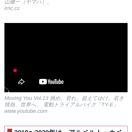
山健一（ヤマハ）。
lrnc.cc
Moving You Vol.13 挑め、登れ、超えてゆけ。若き
情熱、世界へ。 電動トライアルバイク「TY-E」
www.youtube.com