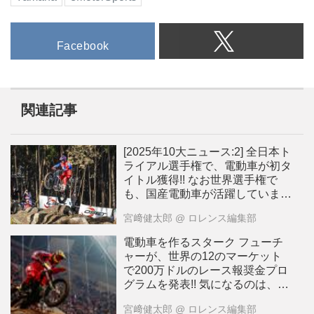
Facebook
関連記事
[2025年10大ニュース:2] 全日本ト
ライアル選手権で、電動車が初タ
イトル獲得!! なお世界選手権で
も、国産電動車が活躍していま
す！[動画]
宮﨑健太郎
@ ロレンス編集部
電動車を作るスターク フューチ
ャーが、世界の12のマーケット
で200万ドルのレース報奨金プロ
グラムを発表!! 気になるのは、日
本市場も対象になっているか、で
宮﨑健太郎
@ ロレンス編集部
すが・・・？