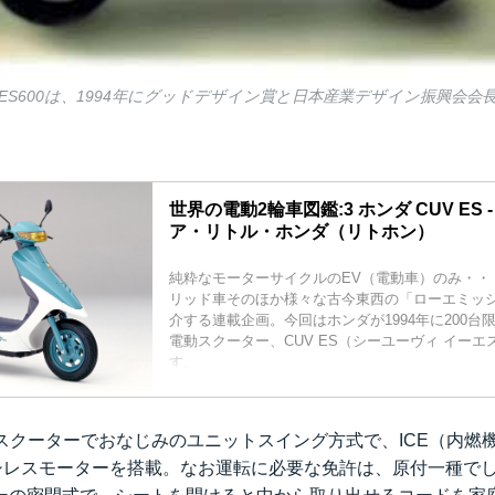
テES600は、1994年にグッドデザイン賞と日本産業デザイン振興会
世界の電動2輪車図鑑:3 ホンダ CUV ES - A Li
ア・リトル・ホンダ（リトホン）
純粋なモーターサイクルのEV（電動車）のみ・・
リッド車そのほか様々な古今東西の「ローエミッシ
介する連載企画。今回はホンダが1994年に200台
電動スクーター、CUV ES（シーユーヴィ イー
す。
、スクーターでおなじみのユニットスイング方式で、ICE（内燃
ブラシレスモーターを搭載。なお運転に必要な免許は、原付一種で