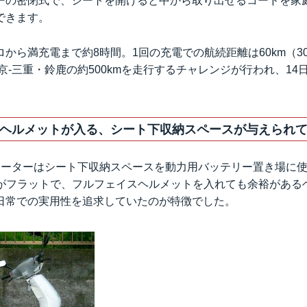
ーの密閉式で、シートを開けると中から取り出せるコードを家庭
できます。
から満充電まで約8時間。1回の充電での航続距離は60km（30
東京-三重・鈴鹿の約500kmを走行するチャレンジが行われ、1
ヘルメットが入る、シート下収納スペースが与えられ
クーターはシート下収納スペースを動力用バッテリー置き場に
は底がフラットで、フルフェイスヘルメットを入れても余裕がある
日常での実用性を追求していたのが特徴でした。