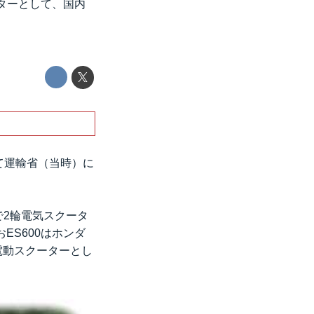
ターとして、国内
めて運輸省（当時）に
で2輪電気スクータ
ES600はホンダ
輪電動スクーターとし