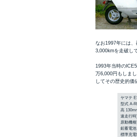
なお1997年には
3,000kmを走破
1993年当時のIC
万6,000円もし
してその歴史的価
ヤマテ E
型式 A-R
高 130m
速走行時
原動機種類
鉛蓄電池 
標準充電