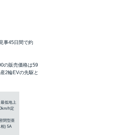
見事45日間で約
00の販売価格は59
産2輪EVの先駆と
mm 最低地上
0km/h定
・密閉型亜
) 5A