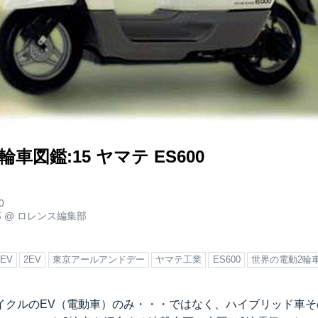
車図鑑:15 ヤマテ ES600
0
郎
@
ロレンス編集部
EV
2EV
東京アールアンドデー
ヤマテ工業
ES600
世界の電動2輪
イクルのEV（電動車）のみ・・・ではなく、ハイブリッド車そ