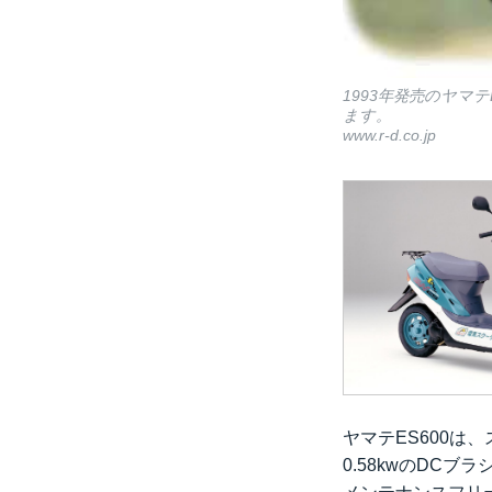
1993年発売のヤマ
ます。
www.r-d.co.jp
ヤマテES600は
0.58kwのDC