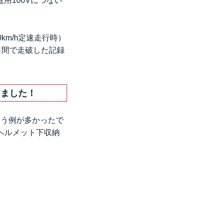
用100Vにつない
km/h定速走行時）
4日間で走破した記録
てました！
使う例が多かったで
ヘルメット下収納