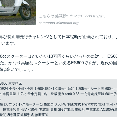
こちらは後期型のヤマテES600Ⅱです。
commons.wikimedia.org
、再び長距離走行チャレンジとして日本縦断が企画されており、
しています。
E50ccスクーターはだいたい13万円くらいだったのに対し、ES6
ました。かなり高額なスクーターといえるES600ですが、近代の国
値は高いでしょう。
S600 主要諸元
DE24 全長×全幅×全高 1,690×680×1,010mm 軸距 1,205mm シート高 680
m 車両重量 117kg 乗車定員 1名 登坂能力 tanθ 0.33 一充電走行距離 60km(3
)
 DCブラシレスモーター 定格出力 0.58kW 制御方式 PWM方式 電池 専用
総電圧容量 48V・30Ah 充電器 専用 2段定電流 車載形 充電電源 AC100V(単相
時間 8時間 変速機形式 無断変速