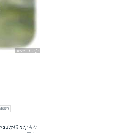
www.r-d.co.jp
車図鑑
のほか様々な古今