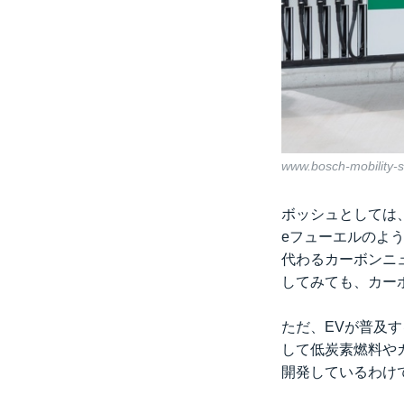
www.bosch-mobility-s
ボッシュとしては
eフューエルのよ
代わるカーボンニ
してみても、カー
ただ、EVが普及
して低炭素燃料や
開発しているわけ