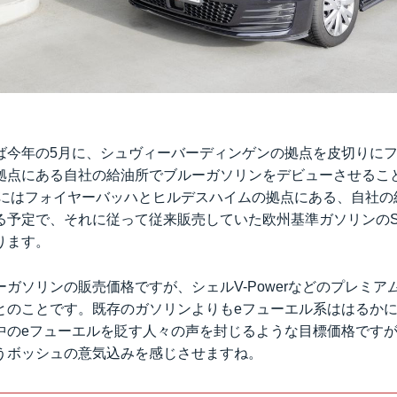
ば今年の5月に、シュヴィーバーディンゲンの拠点を皮切りに
拠点にある自社の給油所でブルーガソリンをデビューさせるこ
年中にはフォイヤーバッハとヒルデスハイムの拠点にある、自社
予定で、それに従って従来販売していた欧州基準ガソリンのSP
ります。
ガソリンの販売価格ですが、シェルV-Powerなどのプレミア
とのことです。既存のガソリンよりもeフューエル系ははるか
中のeフューエルを貶す人々の声を封じるような目標価格です
うボッシュの意気込みを感じさせますね。