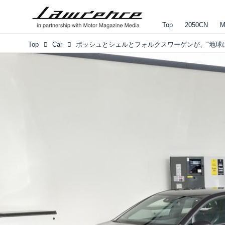
Top
2050CN
M
Top
Car