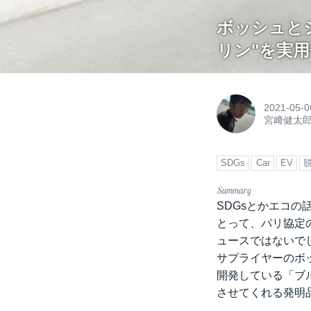
ボッシュと
リン"を実
2021-05-0
宮﨑健太
SDGs
Car
EV
SDGsとかエコの
とって、パリ協定
ュースではないで
サプライヤーのボ
開発している「ブ
させてくれる発明