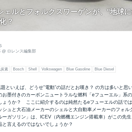
シェルとフォルクスワーゲンが、"地球
用化？
6
郎
@
ロレンス編集部
脱炭素
Bosch
Shell
Volkswagen
Blue Gasoline
Blue Diesel
話題といえば、どうせ"電動"の話だとお嘆き？ の方は多いと思
のお墨付きのカーボンニュートラルな燃料「eフューエル」系
しょうか？ ここに紹介するのは純然たるeフューエルの話で
ッシュと大石油メーカーのシェルと大自動車メーカーのフォル
ルーガソリン」は、ICEV（内燃機エンジン搭載車）がこの先
品と言えるのではないでしょうか？