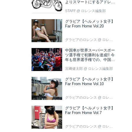
よりスマートにするアドレス
V50 新色ブラウン登場
STAFF
@ ロレンス編集部
グラビア【ヘルメット女子】
Far From Home Vol.20
グラビアのロレンス
@ ロレンス編集部
中国車が世界スーパースポー
ツ選手権で初勝利を達成!! 今
年も世界選手権での、中国車
の活躍が目立ちそうです!?
宮﨑健太郎
@ ロレンス編集部
グラビア【ヘルメット女子】
Far From Home Vol.10
グラビアのロレンス
@ ロレンス編集部
グラビア【ヘルメット女子】
Far From Home Vol.7
グラビアのロレンス
@ ロレンス編集部