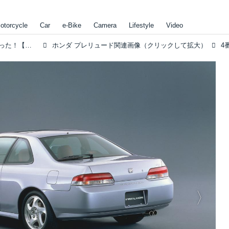
otorcycle
Car
e-Bike
Camera
Lifestyle
Video
最終型プレリュードは“コーナリング最高マシン”だった！【みんなの知らないホンダvol.16】
ホンダ プレリュード関連画像（クリックして拡大）
4