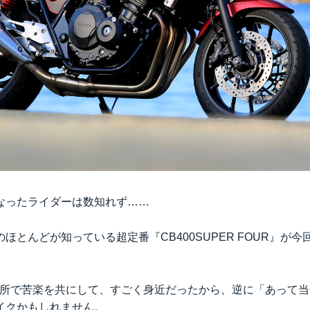
なったライダーは数知れず……
ほとんどが知っている超定番『CB400SUPER FOUR』が
て教習所で苦楽を共にして、すごく身近だったから、逆に「あって
イクかもしれません。