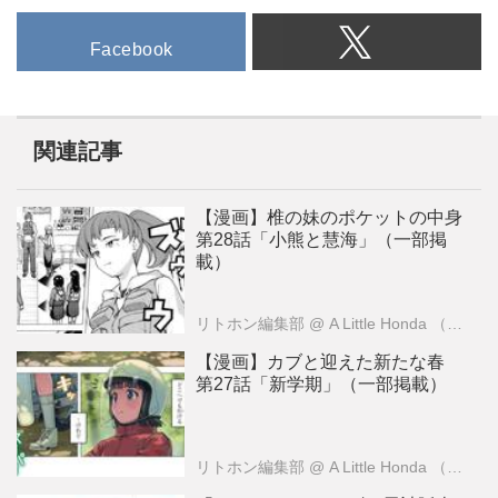
Facebook
関連記事
【漫画】椎の妹のポケットの中身
第28話「小熊と慧海」（一部掲
載）
リトホン編集部
@ A Little Honda （ア・リトル・ホンダ）編集部
【漫画】カブと迎えた新たな春
第27話「新学期」（一部掲載）
リトホン編集部
@ A Little Honda （ア・リトル・ホンダ）編集部