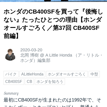
ホンダのCB400SFを買って『後悔し
ない』たったひとつの理由【ホンダ
オールすごろく／第37回 CB400SF
前編】
2020-03-20
北岡 博樹
@
A Little Honda （ア・リトル・
ホンダ）編集部
バイク
ALittleHonda
ホンダオールすごろく
中型
CB400SF
CB
ホンダを知ろう
最初にCB400SFが生まれたのは1992年で、そ