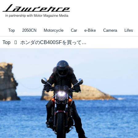
Top
2050CN
Motorcycle
Car
e-Bike
Camera
Lifestyl
Top
ホンダのCB400SFを買って『後悔しない』たったひとつの理由【ホンダオールすごろく／第37回 CB400SF 前編】