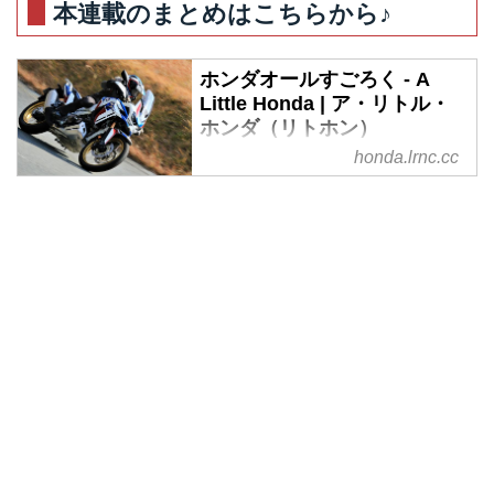
定番だけど、さらっと“定番”なん
本連載のまとめはこちらから♪
て言うには基本的なレベルが高す
ぎるCB400SFですが、実際に乗
ホンダオールすごろく - A
って感じるのは性能を超えた『そ
Little Honda | ア・リトル・
の先』にある部分です。このバイ
ホンダ（リトホン）
クに乗れば、本当に、バイク乗り
honda.lrnc.cc
として幸せになれる！
ホンダオールすごろく の記事一
覧 - もっと知ってほしい、ホンダ
のこと。当サイト「A Little
Honda」では、ホンダに関する情
報を、さまざまな角度からご紹介
していきます。あなたのライフス
タイルにとって、楽しい"+α"とな
りますように。
リトホンと呼んでくださいね！