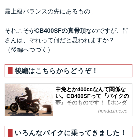
最上級バランスの先にあるもの。
それこそが
CB400SFの真骨頂
なのですが、皆
さんは、それって何だと思われますか？
（後編へつづく）
後編はこちらからどうぞ！
中免とか400ccなんて関係な
い。CB400SFって『バイクの
夢』そのものです！【ホンダ
オールすごろく／第37回
honda.lrnc.cc
CB400SF 後編】 - A Little
Honda | ア・リトル・ホンダ
（リトホン）
いろんなバイクに乗ってきました！