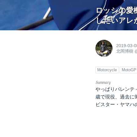
ロッシの愛機
したいアレが
2019-03-0
北岡博樹
Motorcycle
MotoGP
やっぱりバレンティ
歳で現役、過去に
ビスター・ヤマハの