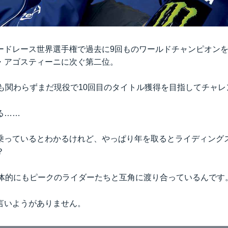
ードレース世界選手権で過去に9回ものワールドチャンピオン
・アゴスティーニに次ぐ第二位。
にも関わらずまだ現役で10回目のタイトル獲得を目指してチャ
る……
乗っているとわかるけれど、やっぱり年を取るとライディング
？
身体的にもピークのライダーたちと互角に渡り合っているんです
言いようがありません。