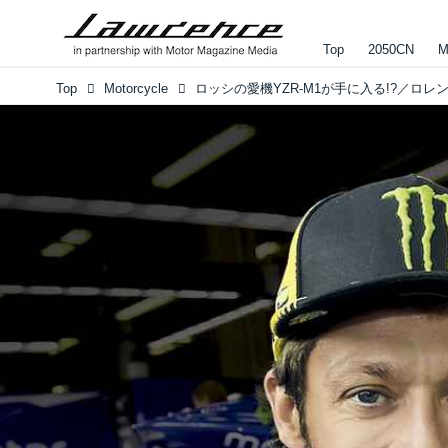
Top
2050CN
M
Top
Motorcycle