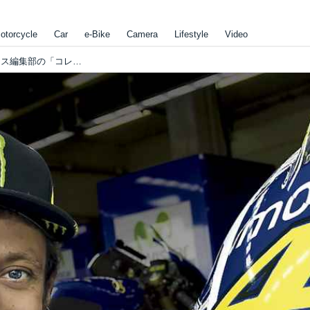
otorcycle
Car
e-Bike
Camera
Lifestyle
Video
ロッシの愛機YZR-M1が手に入る!?／ロレンス編集部の「コレがしたいアレが欲しい 2019年3月」