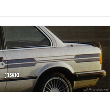
（1980
©世界の自動車年鑑