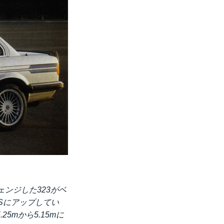
ンジした323がベ
PSにアップしてい
mから5.15mに