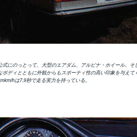
公式にのっとって、大型のエアダム、アルピナ・ホイール、そ
なボディとともに外観からもスポーティ性の高い印象を与えて
00kmkm/hは7.9秒で走る実力を持っている。