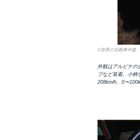
©世界の自動車年鑑
外観はアルピナの
プなど装着。小柄
208km/h、0〜1