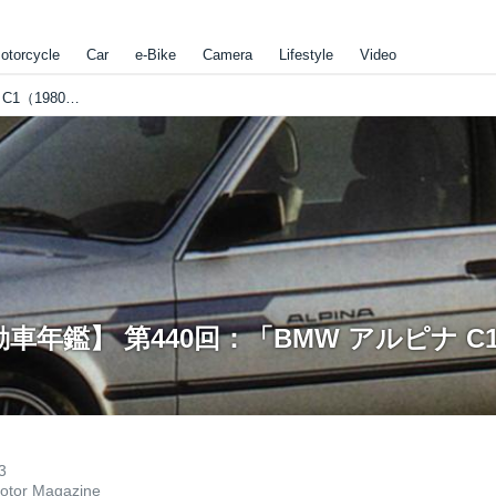
otorcycle
Car
e-Bike
Camera
Lifestyle
Video
【世界の自動車年鑑】 第440回：「BMW アルピナ C1（1980年）」
車年鑑】 第440回：「BMW アルピナ C1
3
otor Magazine