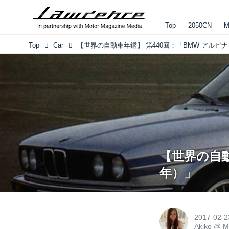
Top
2050CN
M
Top
Car
【世界の自動
年）」
2017-02-2
Akiko
@
M