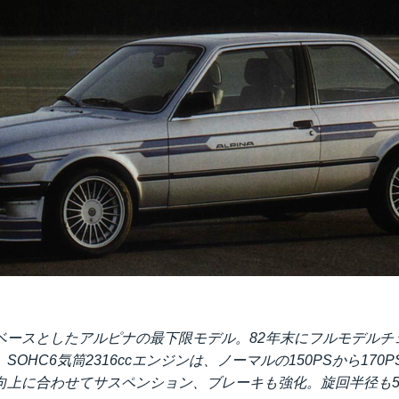
ベースとしたアルピナの最下限モデル。82年末にフルモデルチェ
OHC6気筒2316ccエンジンは、ノーマルの150PSから170
上に合わせてサスペンション、ブレーキも強化。旋回半径も5.25