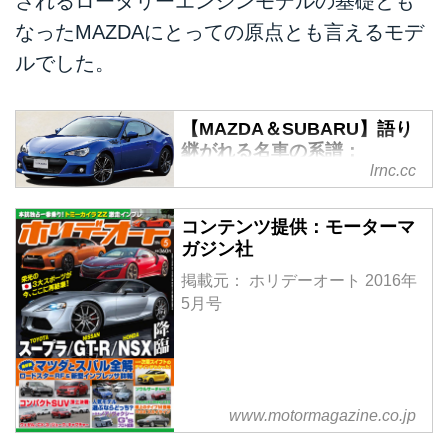
されるロータリーエンジンモデルの基礎とも
なったMAZDAにとっての原点とも言えるモデ
ルでした。
【MAZDA＆SUBARU】語り
継がれる名車の系譜：
lrnc.cc
SUBARU BRZ 2012.03～ -
LAWRENCE - Motorcycle x
Cars + α = Your Life.
コンテンツ提供：モーターマ
ガジン社
マツダとスバルは、他社とは一味
違ったユニークなクルマ作りで独
掲載元： ホリデーオート 2016年
自の地位を築いてきた。ここでは
5月号
50年以上にわたる両社の4輪史に
確たる足跡を残した、名車の系譜
を辿ります。 (ホリデーオート©
モーターマガジン社)
www.motormagazine.co.jp