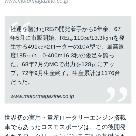
www.motormagazine.co.jp
社運を賭けたREの開発着手から6年余、67
年5月に市販開始。REは110㎰/13.3㎏mを発
生する491㏄×2ローターの10A型で、最高速
度185㎞/h、0-400m16.3秒の俊足を誇っ
た。68年7月のMCで出力を128㎰にアッ
プ。72年9月生産終了。生産累計は1176台
だった。
www.motormagazine.co.jp
世界初の実用・量産ロータリーエンジン搭載
車でもあったコスモスポーツは、この後開発