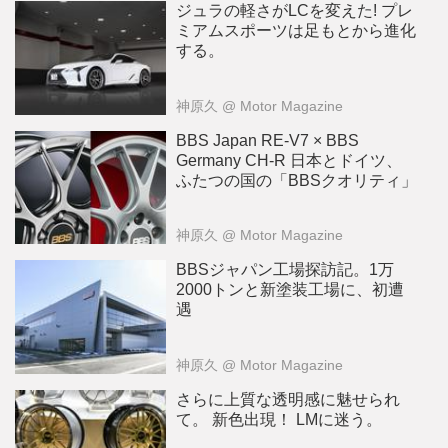
ジュラの軽さがLCを変えた! プレ
ミアムスポーツは足もとから進化
する。
神原久
@ Motor Magazine
BBS Japan RE-V7 × BBS
Germany CH-R 日本とドイツ、
ふたつの国の「BBSクオリティ」
神原久
@ Motor Magazine
BBSジャパン工場探訪記。1万
2000トンと新塗装工場に、初遭
遇
神原久
@ Motor Magazine
さらに上質な透明感に魅せられ
て。 新色出現！ LMに迷う。