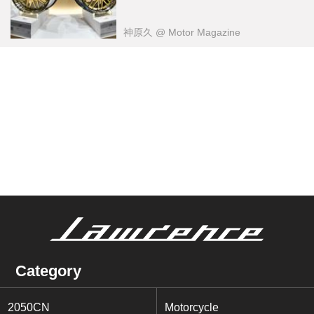
神原久
@ Motor Magazine
Category
2050CN
Motorcycle