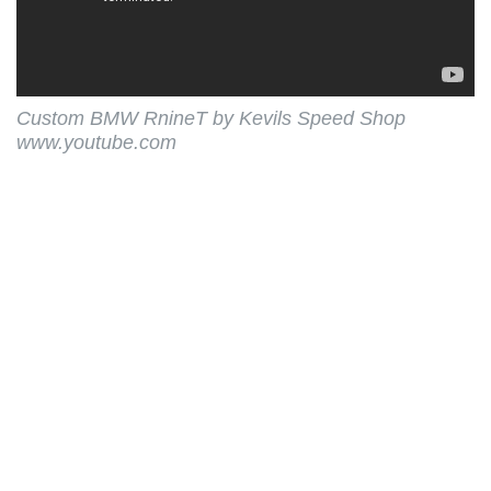
こと。
たいていはスーツや高級靴の専門
店に使うファッション用語です
ね。
Custom BMW RnineT by Kevils Speed Shop
このKelvis Speed Shopは、イギ
www.youtube.com
リスのカスタムビル...