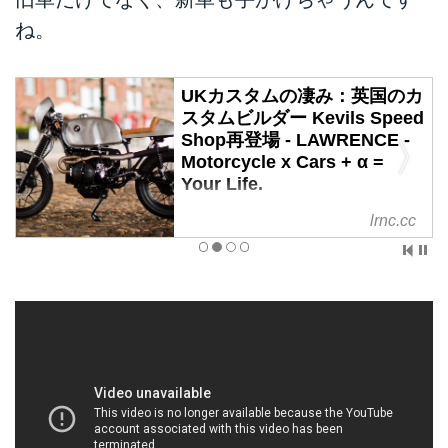
ね。
UKカスタムの凄み：英国のカ
スタムビルダー Kevils Speed
Shop再登場 - LAWRENCE -
Motorcycle x Cars + α =
Your Life.
以前にも紹介したKevils Speed
lrnc.cc
Shop。
基本的にBMW専門のカスタムビ
ルダーです。
BMW専門のビスポーク：Kevils
Speed Shop。 - LAWRENCE（ロ
レンス） - Motorcycle x Cars + α =
Your Life.
ビスポークと名乗る意思
ビスポーク（Bespoke）とは、注
文された服を仕立てるテーラーの