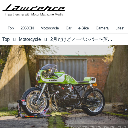
Top
2050CN
Motorcycle
Car
e-Bike
Camera
Lifestyl
Top
Motorcycle
2月だけどノーベンバー〜英国カスタムビルダー November CustomsのZ900RS CAFEテイストのゼファーに惚れた。
www.novembercustoms.com