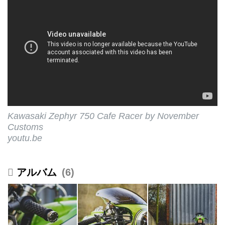
nothing...
Kawasaki Zephyr 750 Cafe Racer by November
Customs
youtu.be
6