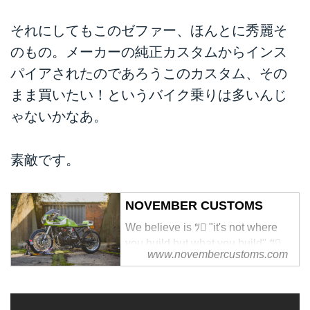
それにしてもこのゼファー、ほんとに秀麗そ
のもの。メーカーの純正カスタムからインス
パイアされたのであろうこのカスタム、その
まま買いたい！というバイク乗りは多いんじ
ゃないかなあ。
素敵です。
NOVEMBER CUSTOMS
We believe is ﾂ "it's not where
you build but what you build" ﾂ
www.novembercustoms.com
All bikesﾂdeserveﾂa second
chance, we can makeﾂmost
things for the bikes if weﾂcan'tﾂ
we soon will beﾂable to there is