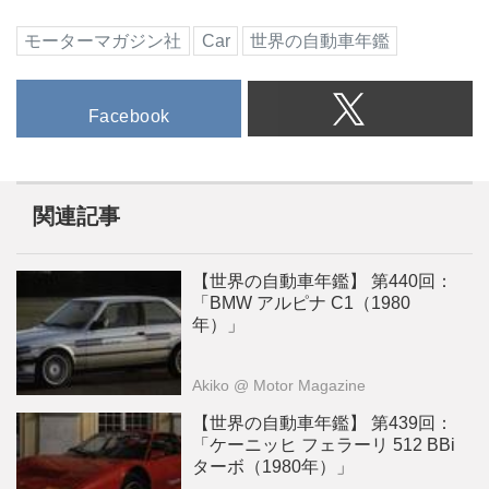
モーターマガジン社
Car
世界の自動車年鑑
Facebook
関連記事
【世界の自動車年鑑】 第440回：
「BMW アルピナ C1（1980
年）」
Akiko
@ Motor Magazine
【世界の自動車年鑑】 第439回：
「ケーニッヒ フェラーリ 512 BBi
ターボ（1980年）」