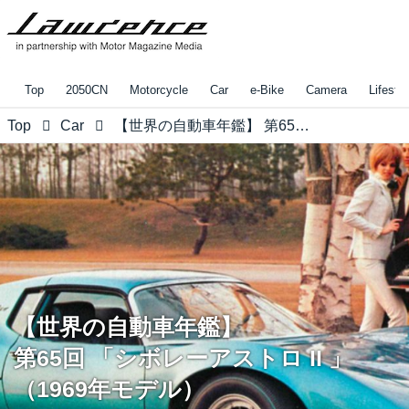
Top
2050CN
Motorcycle
Car
e-Bike
Camera
Lifestyl
Top
Car
【世界の自動車年鑑】 第65回 「シボレーアストロ II 」（1969年モデル）
【世界の自動車年鑑】
第65回 「シボレーアストロ II 」
（1969年モデル）