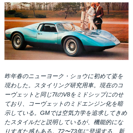
昨年春のニューヨーク・ショウに初めて姿を
現わした。スタイリング研究用車。現在のコ
ーヴェットと同じ7ℓのV8をミドシップにのせ
ており、コーヴェットのミドエンジン化を暗
示している。GMでは空気力学を追求してきめ
たスタイルだと説明しているが、機能的にな
りすぎた感もある。72〜73年に登場する、新