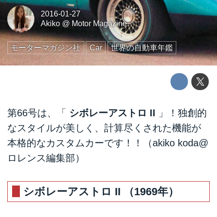
2016-01-27
Akiko
@
Motor Magazine
モーターマガジン社
Car
世界の自動車年鑑
第66号は、「
シボレーアストロ II
」！独創的
なスタイルが美しく、計算尽くされた機能が
本格的なカスタムカーです！！（akiko koda@
ロレンス編集部）
シボレーアストロ II （1969年）