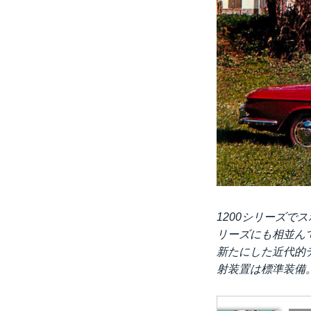
1200シリーズで
リーズにも相並ん
新たにした近代的デ
射装置は標準装備。