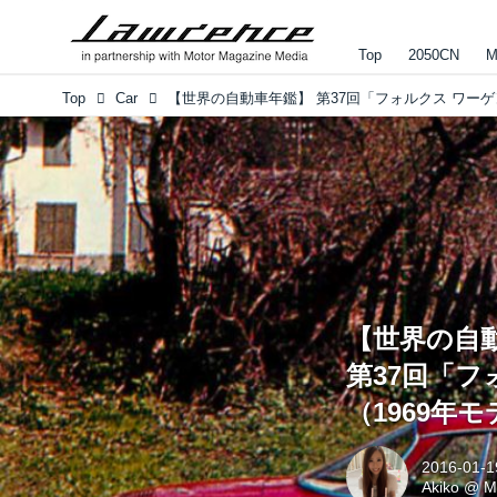
Top
2050CN
M
Top
Car
【世界の自
第37回「フ
（1969年
2016-01-1
Akiko
@
M