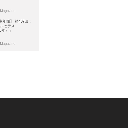
 Magazine
年鑑】 第437回：
メルセデス
85年）」
 Magazine