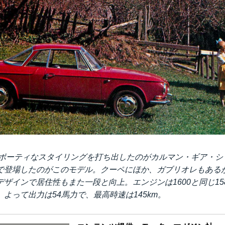
スポーティなスタイリングを打ち出したのがカルマン・ギア・シリ
で登場したのがこのモデル。クーペにほか、ガブリオレもある
ザインで居住性もまた一段と向上。エンジンは1600と同じ158
よって出力は54馬力で、最高時速は145km。