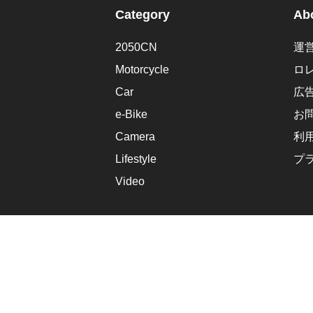
Category
Abo
2050CN
運
Motorcycle
ロ
Car
広
e-Bike
お
Camera
利
Lifestyle
プ
Video