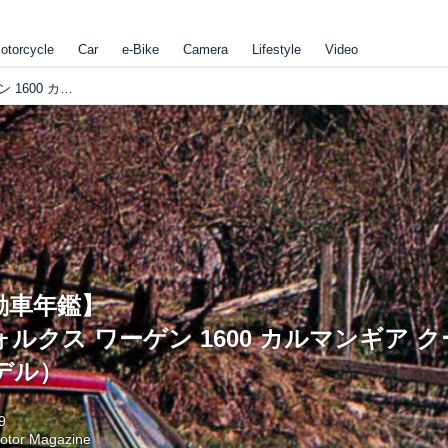
otorcycle
Car
e-Bike
Camera
Lifestyle
Video
【世界の自動車年鑑】 第37回「フォルクス ワーゲン 1600 カルマンギア クーペ」（1969年モデル）
動車年鑑】
ォルクス ワーゲン 1600 カルマンギア 
モデル）
9
otor Magazine