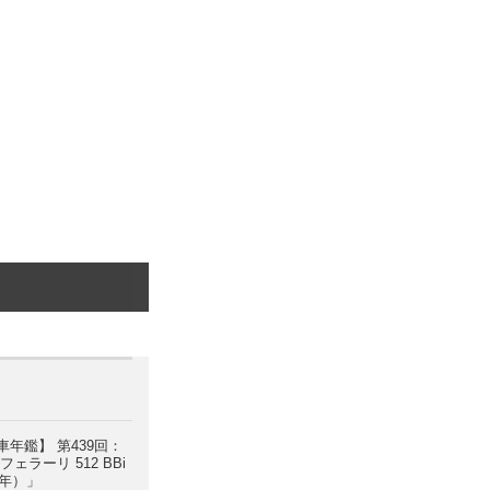
年鑑】 第439回：
ェラーリ 512 BBi
0年）」