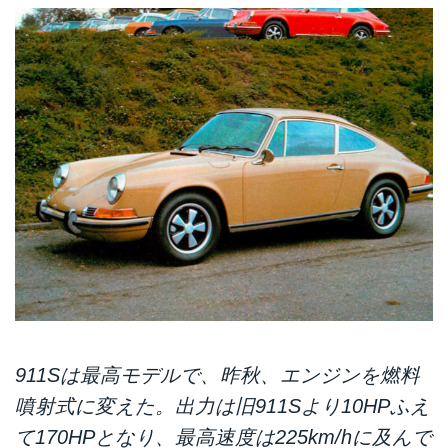
911Sは最高モデルで、昨秋、エンジンを燃料
噴射式に変えた。出力は旧911Sより10HPふえ
て170HPとなり、最高速度は225km/hに及んで