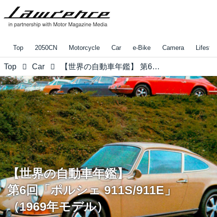
Top
2050CN
Motorcycle
Car
e-Bike
Camera
Lifestyl
Top
Car
【世界の自動車年鑑】 第6回「ポルシェ 911S/911E」（1969年モデル）
【世界の自動車年鑑】
第6回「ポルシェ 911S/911E」
（1969年モデル）