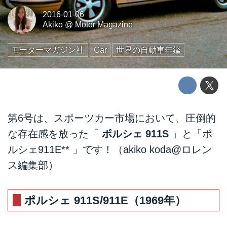
2016-01-06
Akiko
@
Motor Magazine
モーターマガジン社
Car
世界の自動車年鑑
第6号は、スポーツカー市場において、圧倒的
な存在感を放った「
ポルシェ 911S
」と「ポ
ルシェ911E** 」です！（akiko koda@ロレン
ス編集部）
ポルシェ 911S/911E（1969年）