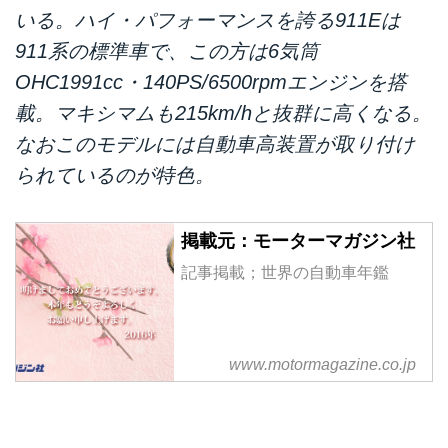
いる。ハイ・パフォーマンスを誇る911Eは
911系の標準車で、この方は6気筒
OHC1991cc・140PS/6500rpmエンジンを搭
載。マキシマムも215km/hと抜群に高くなる。
なおこのモデルには自動車高装置が取り付け
られているのが特色。
掲載元：モーターマガジン社
記事掲載；世界の自動車年鑑
www.motormagazine.co.jp