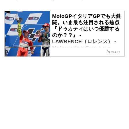
MotoGPイタリアGPでも大健
闘。いま最も注目される焦点
『ドゥカティはいつ優勝する
のか？？』 -
LAWRENCE（ロレンス） -
Motorcycle x Cars + α =
lrnc.cc
Your Life.
もはやホンダ・ヤマハに引けを取
らない戦闘力を証明したドゥカテ
ィ
第6戦イタリアGPではYAMAHA
のロレンソが3戦連続の優勝を果
たしました。しかし、世界が注目
をしているもうひとつのポイント
は、ずばりドゥカティがいつ表彰
台のど真ん中をゲットするのか？
ということでしょう。