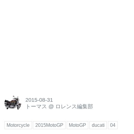
今回のイタリアGPはまさしくド
ゥカティにとってはホームグラウ
ンド。より多くの歓声を受けたで
あろうドゥカティの二人のアンド
レアでしたが、ドヴィツィオーゾ
はリタイアとなってしまったもの
の、イアンノーネが見事2位表彰
台を獲得してい...
2015-08-31
トーマス
@
ロレンス編集部
Motorcycle
2015MotoGP
MotoGP
ducati
04