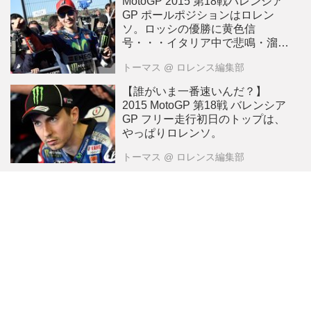
MotoGP 2015 第18戦バレンシア
GP ポールポジションはロレン
ソ。ロッシの優勝に黄色信
号・・・イタリア中で悲鳴・溜
息・・
トーマス
@ ロレンス編集部
【誰がいま一番速いんだ？】
2015 MotoGP 第18戦 バレンシア
GP フリー走行初日のトップは、
やっぱりロレンソ。
トーマス
@ ロレンス編集部