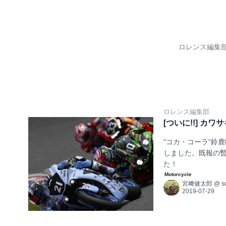
ロレンス編集部
ロレンス編集部
[ついに!!] カ
"コカ・コーラ"鈴
しました。既報の暫
た！
宮﨑健太郎
@
s