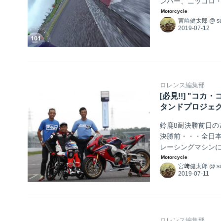
ンバー、ニッコロ
宮﨑健太郎
@
s
ロレンス編集部
[必見!!] "コ
タンドプロジェクト“T
鈴鹿8耐決勝前日の7
決勝前・・・全日本
レーシングマシンに
宮﨑健太郎
@
s
ロレンス編集部