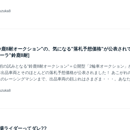
uzuka8
] "鈴鹿8耐オークション"の、気になる"落札予想価格"が公表され
コーラ"鈴鹿8耐]
初の試みとなる"鈴鹿8耐オークション"＝公開型「2輪車オークション」
出品車両とそのほとんどの落札予想価格が公表されました！ あこがれ
玉のレーシングマシンまで、出品車両の顔ぶれはさまざま・・・。あな
たら、ぜひゲットすることにチャレンジしてください！
uzuka8
場ライダーってダレ??