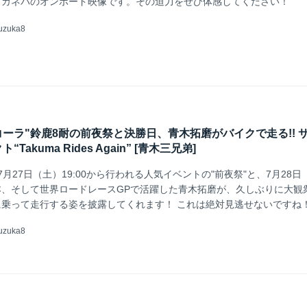
・カネパのオンボード映像です。その迫力をぜひ体感してください！
uzuka8
カ・コーラ"鈴鹿8耐の前夜祭と決勝日、青木拓磨がバイクで走る!! 
akuma Rides Again” [青木三兄弟]
月27日（土）19:00から行われる人気イベントの"前夜祭"と、7月28日
、そして世界ロードレースGPで活躍した青木拓磨が、久しぶりに大観
乗って走行する姿を披露してくれます！ これは絶対見逃せないですね
uzuka8