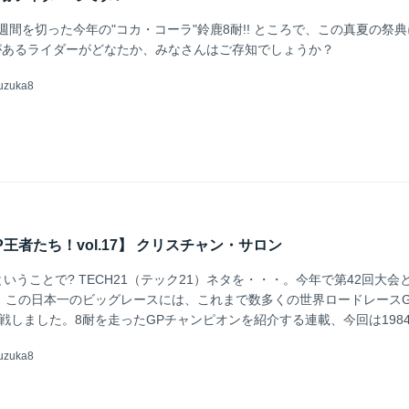
週間を切った今年の"コカ・コーラ"鈴鹿8耐!! ところで、この真夏の祭
があるライダーがどなたか、みなさんはご存知でしょうか？
uzuka8
王者たち！vol.17】 クリスチャン・サロン
いうことで? TECH21（テック21）ネタを・・・。今年で第42回大会
耐。この日本一のビッグレースには、これまで数多くの世界ロードレースG
が参戦しました。8耐を走ったGPチャンピオンを紹介する連載、今回は198
250ccクラス王者となったクリスチャン・サロンです。 米豪ライダー全
uzuka8
cクラスでも活躍!! 1955年生まれのフランス人であるクリスチャン・サロンは
ア350ccクラスでGPデビューを果たします（決勝10位）。そして翌19