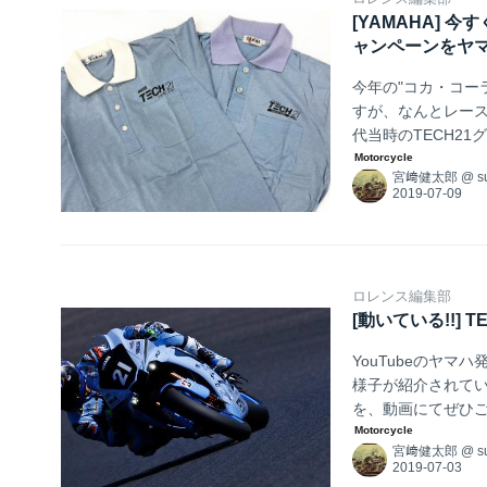
[YAMAHA] 
ャンペーンをヤマハが
今年の"コカ・コーラ
すが、なんとレース
代当時のTECH2
シャツを限定数プレ
宮﨑健太郎
@
s
して家捜しをして
ロレンス編集部
[動いている!!] 
YouTubeのヤ
様子が紹介されてい
を、動画にてぜひ
宮﨑健太郎
@
s