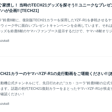
今すぐ家捜し！ 当時のTECH21グッズを探そう!! ユニークなプレ
企画!! [TECH21]
"鈴鹿8耐に、復刻版TECH21カラーを採用したYZF-R1を参戦させる
ウィーク中に面白いプレゼントキャンペーンを企画しています。それは1
1グッズを鈴鹿8耐のヤマハファンブース提示するだけで、ヤマハ8耐オリジ
ゼントする、というもの！ 今すぐ実家のかあちゃん・・・もとい、母
uzuka8
もらいましょう！（笑）
TECH21カラーのヤマハYZF-R1の走行動画をご堪能ください!! [感
マハ発動機公式チャンネルにて、先日行われた"コカ・コーラ"鈴鹿8耐の公式
ます。話題の初代TECH21復刻カラーをまとったヤマハYZF-R1が疾走
ご確認ください！
uzuka8