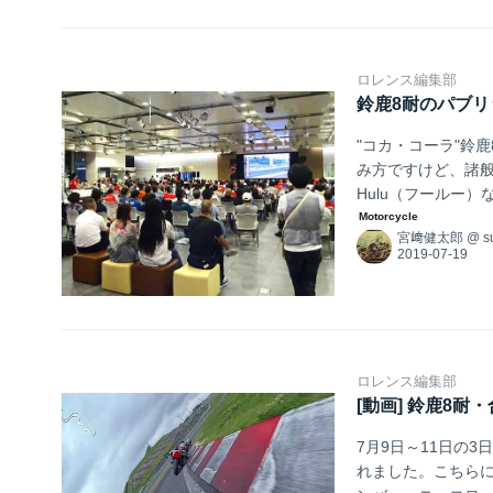
ロレンス編集部
鈴鹿8耐のパブ
"コカ・コーラ"鈴
み方ですけど、諸般
Hulu（フールー
う方はパブリック
宮﨑健太郎
@
s
ロレンス編集部
[動画] 鈴鹿8耐
7月9日～11日の
れました。こちらに