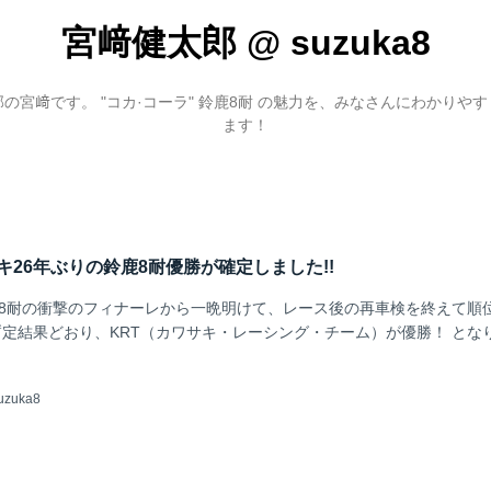
宮﨑健太郎
@
suzuka8
の宮﨑です。 "コカ·コーラ" 鈴鹿8耐 の魅力を、みなさんにわかりや
ます！
ワサキ26年ぶりの鈴鹿8耐優勝が確定しました!!
鹿8耐の衝撃のフィナーレから一晩明けて、レース後の再車検を終えて順
定結果どおり、KRT（カワサキ・レーシング・チーム）が優勝！ とな
uzuka8