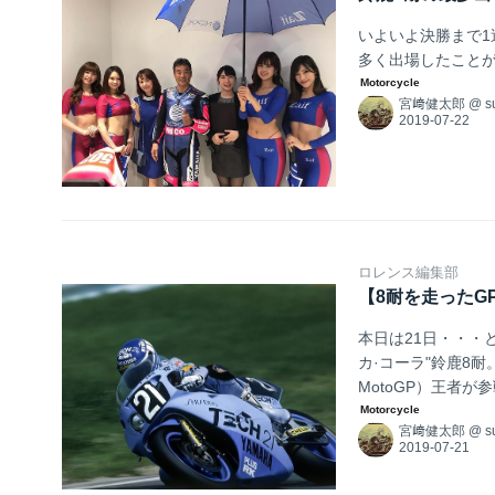
いよいよ決勝まで1
多く出場したこと
宮﨑健太郎
@
s
ロレンス編集部
【8耐を走ったGP
本日は21日・・・と
カ·コーラ"鈴鹿8
MotoGP）王者
界ロードレースGP
宮﨑健太郎
@
s
の'80年代500c
年のチェコスロバキ
イ...