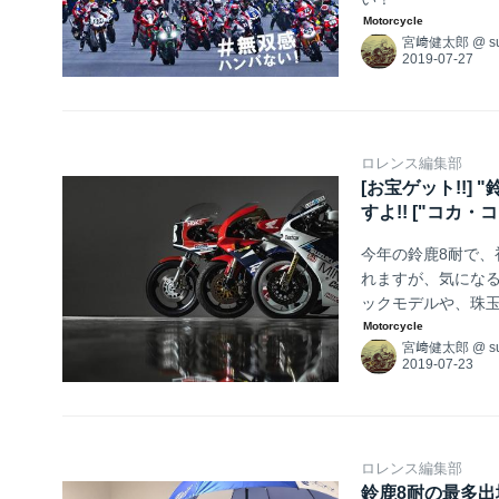
宮﨑健太郎
@
s
ロレンス編集部
[お宝ゲット!!
すよ!! ["コカ・
今年の鈴鹿8耐で、
れますが、気になる
ックモデルや、珠
ての"お宝"があっ
宮﨑健太郎
@
s
ロレンス編集部
鈴鹿8耐の最多出