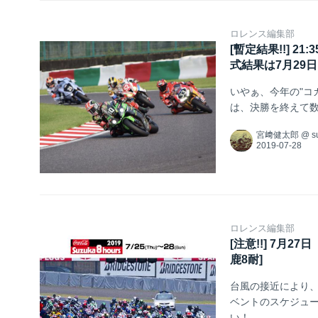
ロレンス編集部
[暫定結果!!] 
式結果は7月29日!
いやぁ、今年の"コ
は、決勝を終えて
宮﨑健太郎
@
s
ロレンス編集部
[注意!!] 7月
鹿8耐]
台風の接近により、
ベントのスケジュ
い！