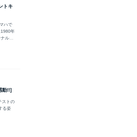
ゼントキ
ヤマハで
980年
ナルT
上に電話
動!!]
テストの
する姿