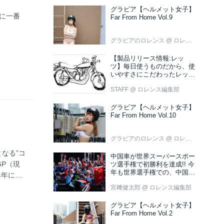
グラビア【ヘルメット女子】
典に一番
Far From Home Vol.9
グラビアのロレンス
@ ロレンス編集部
【製品リリース情報:レッ
ツ】毎日使うものだから、使
いやすさにこだわったレッツ
新色ブラウン登場
STAFF
@ ロレンス編集部
グラビア【ヘルメット女子】
Far From Home Vol.10
グラビアのロレンス
@ ロレンス編集部
となる”コ
中国車が世界スーパースポー
P（現
ツ選手権で初勝利を達成!! 今
年も世界選手権での、中国車
4年に世
の活躍が目立ちそうです!?
盛期
宮﨑健太郎
@ ロレンス編集部
、1976
グラビア【ヘルメット女子】
77年のド
Far From Home Vol.2