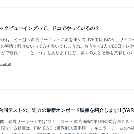
リックビューイングって、ドコでやっているの？
鹿8耐は、やっぱり鈴鹿サーキットに足を運んでLIVEで観るのが、サイコ
の事情で行けないって方も多いでしょうね。おうちで1人でBS日テレや
）などで観戦・・・という手もありますけど、多くの人と感動を共有したい
ビューイング会場にお出かけしてみてはいかがでしょうか？
uzuka8
・合同テストの、迫力の最新オンボード映像を紹介します!! [YAR
3日間、鈴鹿サーキットでは"コカ・コーラ"鈴鹿8耐の第1回公式合同テス
紹介する動画は、FIM EWC（世界耐久選手権）レギュラーチームのYA