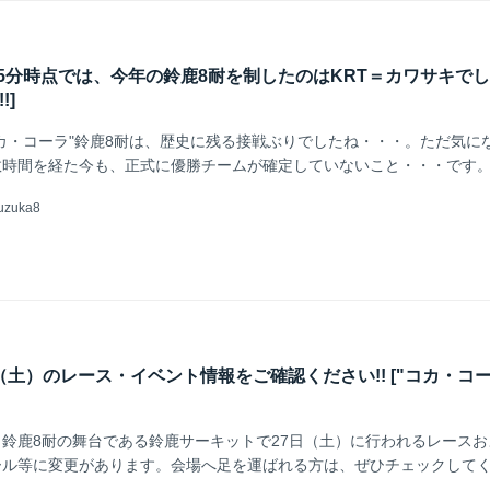
21:35分時点では、今年の鈴鹿8耐を制したのはKRT＝カワサキでした!
!]
カ・コーラ"鈴鹿8耐は、歴史に残る接戦ぶりでしたね・・・。ただ気に
数時間を経た今も、正式に優勝チームが確定していないこと・・・です
uzuka8
27日（土）のレース・イベント情報をご確認ください!! ["コカ・コ
鈴鹿8耐の舞台である鈴鹿サーキットで27日（土）に行われるレースお
ール等に変更があります。会場へ足を運ばれる方は、ぜひチェックして