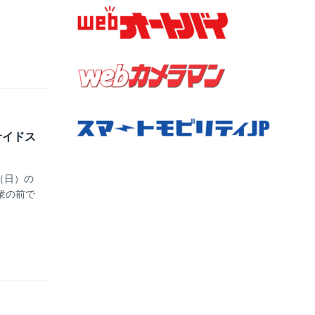
サイドス
（日）の
衆の前で
！