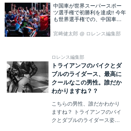
中国車が世界スーパースポー
ツ選手権で初勝利を達成!! 今年
も世界選手権での、中国車の
活躍が目立ちそうです!?
宮﨑健太郎
@ ロレンス編集部
ロレンス編集部
トライアンフのバイクとダ
ブルのライダース、最高に
クールなこの男性。誰だか
わかりますね？？
こちらの男性、誰だかわかり
ますね？ トライアンフのバイ
クとダブルのライダース姿が
最高にクールな彼。 若くして