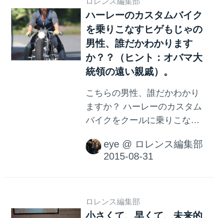
多彩なクルマがたくさん登場
ロレンス編集部
ハーレーのカスタムバイク
し、魅力溢れるキャラクター
を乗りこなすヒゲもじゃの
達によるド派手なカーアクシ
ョンなど見所満載の映画、
男性、誰だかわかります
「ワイルド・スピード」シリ
か？？（ヒント：オバマ大
ーズ。 シリーズ最新作であ
統領の遠い親戚）。
る、「ワイルド・スピード
こちらの男性、誰だかわかり
SKY MISSION」は過去最高に
ますか？ ハーレーのカスタム
ド派手で贅沢な内容です。見
バイクをクールに乗りこなす
所は、もちろん空中でのアク
彼。（やっとヘルメットを装
ション！超高級車が空中から
eye
@
ロレンス編集部
着してくれている方が登場で
ダイブしたり、ビルの間をク
す！ほっ。） 大人気ハリウッ
ルマで飛び移ったり、まさ...
ドスター、ブラッド・ピット
です！ 「ブラピ」の愛称で親
しまれるブラッドは、大のク
ロレンス編集部
小さくて、早くて、未来的
ルマ好き・バイク好きで知ら