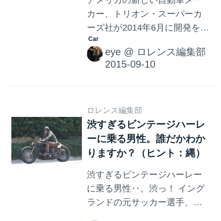
アメリカの新しい自動車メー
性を示していたり、新技術が
カー、トリオン・スーパーカ
詰め込まれている濃ゆ〜いク
ーズ社が2014年6月に開発を発
ルマなのに、市販...
表したスーパーカー、「ネメ
eye
@
ロレンス編集部
シス」。 なんと最高出力2000
馬力以上のV8ツインターボエ
ンジンを搭載するとのこと
で、話題になりました。V8ツ
インターボエンジンとえい
ロレンス編集部
渋すぎるビンテージハーレ
ば、ケーニグセグのレゲー
ーに乗る男性。誰だかわか
ラ。こちらがモーターとエン
ジンを合わせて最高で1806馬
りますか？（ヒント：縄）
力ですから、パワーではレゲ
渋すぎるビンテージハーレー
ーラを超える予定ですね。 時
に乗る男性‥。渋っ！ イング
速400km/hまでわずか20秒で
ランドの元サッカー選手、デ
到達！ケーニグセグから最強
イヴィッド・ベッカムです！