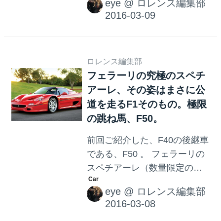
eye
@
ロレンス編集部
フェラーリ。 F60…ではなか
ながらも脚力を見せ付け、男
った。 発表前には各方面から
らしさをこっそりアピールし
F60 という名前で登場するで
ています。ドアに脚がひっか
あろうと予想されていた、55
かると悲惨な結果になるの
周年記念のスペチアーレ。予
ロレンス編集部
で、注意とコソ練が必要で
フェラーリの究極のスペチ
想を裏切り、フェラーリ創始
す。 ...
アーレ、その姿はまさに公
者の名前である、エンツォの
名が与えられました。 外側斜
道を走るF1そのもの。極限
め前方に持ち上がるバタフラ
の跳ね馬、F50。
イドア、高速走行時に作動す
前回ご紹介した、F40の後継車
るアクティブリアウイング、
である、F50 。 フェラーリの
クラッチペダルは廃止され、
スペチアーレ（数量限定のス
パドルシフトを採用。 6.0リッ
ペシャルモデル）の中でも、
トルのV12エンジンを搭載し、
eye
@
ロレンス編集部
究極のマシンと言っても過言
最高出力は660馬力、最高速度
ではないでしょう。 コンセプ
は350km/hです。 日本人デザ