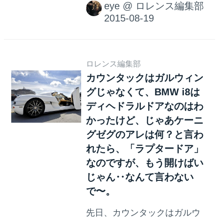
eye
@
ロレンス編集部
この世を去った伝説の俳優、
ジェームス・ディーンです。
1955年に映画『エデンの東』
のキャル・トラスク役で初め
ての主役を演じ、アカデミー
ロレンス編集部
カウンタックはガルウィン
賞の最優秀主演男優賞にノミ
グじゃなくて、BMW i8は
ネートされました。それ以前
の映画にはノンクレジットで
ディヘドラルドアなのはわ
エキストラとして出演してい
かったけど、じゃあケーニ
たため、実質初出演作で初主
グゼグのアレは何？と言わ
演、アカデミー賞最優秀賞ノ
れたら、「ラプタードア」
ミネートの偉業を成し遂げた
なのですが、もう開けばい
と言っても過言ではありませ
じゃん‥なんて言わない
ん。 「エデンの東」の撮影の
で〜。
際は、愛車のバイクで大陸横
先日、カウンタックはガルウ
断してハリウッドに入ったジ