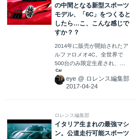
の中間となる新型スポーツ
モデル、「6C」をつくると
したら…こ、こんな感じで
すか？？
2014年に販売が開始されたア
ルファロメオ4C。全世界で
500台のみ限定生産され、
2007年に販売されたアルファ
eye
@
ロレンス編集部
ロメオ8C。その4Cと8Cの中間
モデルである、 「6C」 が生産
されるのではないか…と海外
メディアなどで噂されている
中、 こ、これが6C？？ という
ロレンス編集部
イタリア生まれの最強マシ
画像が登場しました。 まずは
ン。公道走行可能スポーツ
4C。 まずは、6Cのイメージの