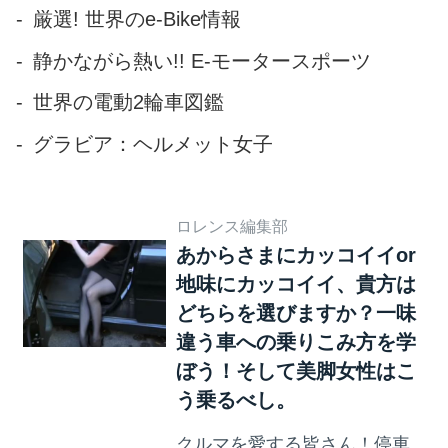
V12 DOHC単体で800馬力、
厳選! 世界のe-Bike情報
HY-KERSからの163馬力が加
静かながら熱い!! E-モータースポーツ
わり、全体では 963馬力 とい
う圧倒的なパワーを誇りま
世界の電動2輪車図鑑
す。テストコースでの走行は
グラビア：ヘルメット女子
エンツォフェラーリよりも...
ロレンス編集部
あからさまにカッコイイor
地味にカッコイイ、貴方は
どちらを選びますか？一味
違う車への乗りこみ方を学
ぼう！そして美脚女性はこ
う乗るべし。
クルマを愛する皆さん！停車