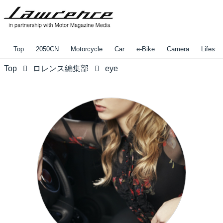
Top
2050CN
Motorcycle
Car
e-Bike
Camera
Lifestyl
Top
ロレンス編集部
eye