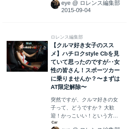
スペックを誇るPHVスーパー
eye
@
ロレンス編集部
もはや説明は不要。日本でも
スポーツカー、「レゲーラ」
大人気だった名サッカー選手
が登場。 - LAWRENCE（ロレ
ですね。 英国の超一流バイク
ンス） - Motorcycle x Cars + α
用アパレルブランド、ベルス
= Yo...
タッフのイメージキャラを務
ロレンス編集部
【クルマ好き女子のスス
めるなど、おしゃれ番長のベ
メ】ハチロクstyle Cbを見
ッカム。選ぶバイクもクール
かつ渋すぎます。 バイク好き
ていて思ったのですが‥女
のベッカム。CONFEDERATE
性の皆さん！スポーツカー
MOTORCYCLEのF131 Hellcat
に乗りませんか？〜まずは
Combatも所有しています。お
AT限定解除〜
値段は700万円ほどでしょう
突然ですが、クルマ好きの女
か。さすがセレブ。基本的に
子って、どうですか？ 大歓
渋めのスタイルが好きなよう
迎！かっこいい！という方も
ですね。 ちなみにこちらの男
いれば、あんまり‥、微妙‥
性、誰だかわかりますか？ 金