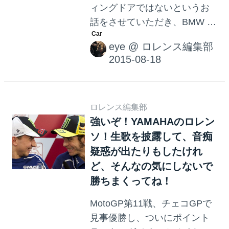
ィングドアではないというお
ェームス・ディーン。 ジェー
話をさせていただき、BMW i8
ムス・ディーンとバイクとの
はディヘドラルドアというお
出会いは1...
eye
@
ロレンス編集部
話をさせていただきました。
「ドアの名前なんて何だって
いいじゃん。開けばいいじゃ
ん。」という方は、読まない
でください。‥なんて言えな
ロレンス編集部
強いぞ！YAMAHAのロレン
いです！せっかくですので、
ソ！生歌を披露して、音痴
皆さんに読んでもらいたいで
す♡ という私がドアなんて普
疑惑が出たりもしたけれ
通に開けばいいじゃんと思う
ど、そんなの気にしないで
ことがありました。反省。 そ
勝ちまくってね！
れでは、スウェーデンのスー
MotoGP第11戦、チェコGPで
パーカー、ケーニグゼグが採
見事優勝し、ついにポイント
用している「前ずっこけ開き