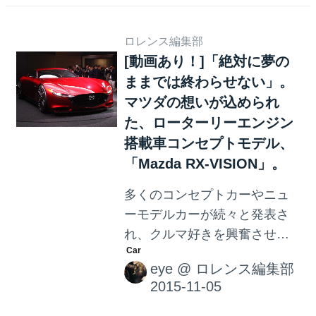
トは「公道を走るF1」 コンセ
イナーによるデザイン。 ...
プトは、 「公道を走るF1」 で
す。一応ロードカーなので、
ロレンス編集部
[動画あり！]「絶対に夢の
内装はそこまでスパルタン
ままでは終わらせない」。
（「スパルタン」という表現
ですが、エアコンが無かった
マツダの想いが込められ
り、パワーウィンドウが無か
た、ローターリーエンジン
ったり、シートの座り心地が
搭載車コンセプトモデル、
最悪だったり、とにかく快適
「Mazda RX-VISION」。
ではなく厳格で厳しいという
多くのコンセプトカーやニュ
ようなイメージで私は使って
ーモデルカーが続々と発表さ
います。）ではありません。
れ、クルマ好きを興奮させて
エアコンもありますし、少し
いる東京モーターショー
は快適、くらいだと思いま
eye
@
ロレンス編集部
2015。クルマだけにとどまら
す。が、高剛性な車体構成は
ず、バイクや新技術も多数発
F1そのもの。ボディもシャー
表されている中、注目せざる