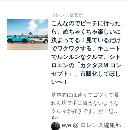
シ...
を得ない一台が…。 マツダが
発表した、夢のコンセプトカ
ロレンス編集部
こんなのでビーチに行った
ー「Mazda RX-VISION」
ら、めちゃくちゃ楽しいに
<pqempty></pqempty>
「Mazda RX-VISION」！ 新型
決まってる！見ているだけ
ロータリーエンジンを搭載す
でワクワクする、キュート
るFRスポーツカー、のコンセ
でルンルンなクルマ、シト
プトカーです。以前、コスモ
ロエンの「カクタスM コン
スポーツの記事でも取り上げ
セプト」。市販化してほし
た、RX-8の後継市販車が登
い〜！
場！！…したわけではありま
基本的には速くてゴツくて暴
せん。 小さくて、早くて、未
れん坊で手に負えないような
来的な夢のスポーツカー。世
クルマが好きです。が！思わ
界初の量産ロータリーエン...
ずルンルン気分でお出かけし
eye
@
ロレンス編集部
たり、バカンスに出かけたく