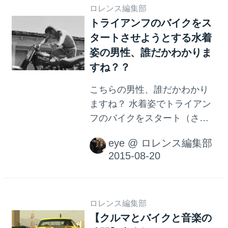
たことがあるけれど、街中を
ロレンス編集部
トライアンフのバイクをス
走っているのなんて見たこと
タートさせようとする水着
がない‥。えっどこどこど
こ！と叫ぶも、どうやら左折
姿の男性、誰だかわかりま
してしまったよう。本当にコ
すね？？
スモスポーツ〜？と一瞬友人
こちらの男性、誰だかわかり
を疑いましたが、友人は長い
ますね？ 水着姿でトライアン
ことRX-7、FDを所有している
フのバイクをスタート（させ
「おにぎりフェチ」。その後
ようとしているように見え
もずっと窓の外を見つめなが
eye
@
ロレンス編集部
る）姿がとってもクールな
ら「15年ぶりくらいに見たか
彼。 ご存知、伝説の本格派ア
もしれない‥」とぶつぶつ一
クション俳優、永遠のヒーロ
人で話していたので、おそら
ー、スティーブ・マックイー
く本当でしょう。ところで、
ンです！ 代表作は下記の通
ロレンス編集部
コスモスポーツをご存知...
【クルマとバイクと音楽の
り。彼に憧れてモーターサイ