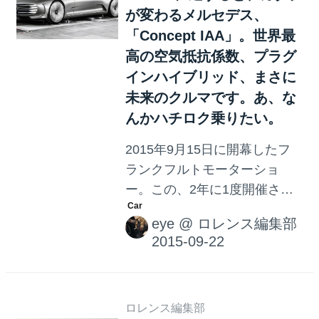
典の提案により、各自動車メ
が変わるメルセデス、
ーカー...
「Concept IAA」。世界最
高の空気抵抗係数、プラグ
インハイブリッド、まさに
未来のクルマです。あ、な
んかハチロク乗りたい。
2015年9月15日に開幕したフ
ランクフルトモーターショ
ー。この、2年に1度開催され
る世界最大のクルマの祭典
eye
@
ロレンス編集部
に、今年こそ行っちゃおうか
な〜！と思っていたのです
が、今年も行けませんでし
た。くすん。 次回こそ、心踊
るクルマ達を拝見し、その余
ロレンス編集部