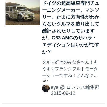
ドイツの超高級車専門チュ
韻に浸りながらビールとソー
ーニングメーカー、マンソ
セージを飲もうっと。 ‥すみ
ません、このビール美味しそ
リー。たまに方向性がわか
うすぎたのでつい載せちゃい
らないクルマを造り出して
ました‥。 ということで、実
酷評されたりしています
際には行けませんでしたが、
が、G63 AMGのサハラ・
個人的に2015年フランクフル
エディションはいかがです
トモーターショーで気になっ
か？
たクルマをご紹介いたしま
クルマ好きのみなさ〜ん！も
す。 メルセデス・ベンツのコ
うすぐフランクフルトモータ
ンセプトカー、「Concept
ーショーですね！どんなクル
IAA」 数多くの魅力的なクル
マが発表されるのか、わくわ
マ達が発表される中、個人的
eye
@
ロレンス編集部
くして寝られないという人も
に...
いるのではないでしょうか？
そして、私はなんとなく思い