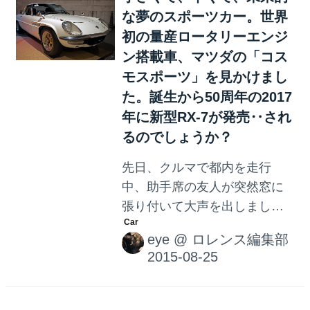
な夢のスポーツカー。世界
れています。BMWや
DUCATI、ハーレーや
初の量産ロータリーエンジ
YAMAHA、Confederate R131
ン搭載車、マツダの「コス
やその他スペシャルなバイク
モスポーツ」を見かけまし
を多数所有しているそう。そ
た。誕生から50周年の2017
れにしても、どのバイクに乗
年に新型RX-7が発売‥され
ってもクールなブラッド。 こ
るのでしょうか？
れは反則すぎる！ブラッド・
先日、クルマで都内を走行
ピットのチョッパーがクール
中、助手席の友人が突然窓に
すぎて眠れない。 -
張り付いて大声を出しまし
LAWRENCE（ロレンス） -
た。 「コスモスポーツ
Motorcycle x...
eye
@
ロレンス編集部
だ！！！！」 世界初の量産ロ
ータリーエンジン搭載車、
「コスモスポーツ」 マツダの
コスモスポーツ。写真では見