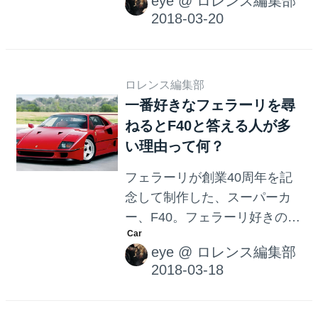
eye
@
ロレンス編集部
カー。今でも全く色褪せない
魅力で、多くの人に愛されて
います。 以前、世田谷のプレ
ミアム・カーショップに展示
されているテスタロッサを見
ロレンス編集部
一番好きなフェラーリを尋
かけましたが、やはり、ドア
ねるとF40と答える人が多
サイドのエア・インテークが
本当にクール、かつ優雅で美
い理由って何？
しいです。ちなみにテスタロ
フェラーリが創業40周年を記
ッサとは、 赤い頭 という意
念して制作した、スーパーカ
味。エンジンのカムカバーが
ー、F40。フェラーリ好きの方
赤く塗られていることに由来
や所有者の方が、「一番好き
しています。
eye
@
ロレンス編集部
なマシンはF40！」と話す場面
をよく見かけます。どうし
て？