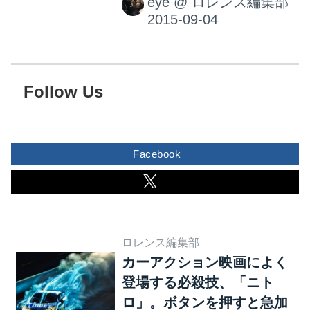
eye
@
ロレンス編集部
という意見もあるでしょう
ぴかベトベトの男性。 こ...
ね。感覚では後者の方が多い
気がします。そして、残念な
ことに、街中でスポーツカー
をガンガン乗り回している女
Follow Us
性を見かけることはあまりあ
りません。 女性の皆さん、ス
ポーツカーに乗りませんか！
Facebook
スポーツのように、楽しんだ
り、ワクワクしたり、時に挫
折したり、感動したり‥そん
なことが出来るのがスポーツ
カーです。スペックのアレコ
ロレンス編集部
レよりも、「ドライビングを
カーアクション映画によく
楽しむ」ことを目的として生
登場する必殺技、「ニト
産されたクルマがスポーツカ
ロ」。ボタンを押すと急加