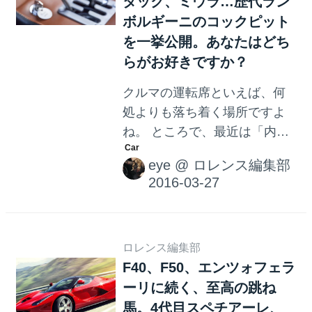
ば、2013年のモナコ・モータ
タック、ミウラ…歴代ラン
ーショーで披露された、 エヴ
ボルギーニのコックピット
ァントラV8 が浮かぶ方が多い
を一挙公開。あなたはどち
のではないでしょうか。デザ
らがお好きですか？
インコンセプトは「クラシッ
クルマの運転席といえば、何
クとモダンの融合」。飛び出
処よりも落ち着く場所ですよ
したサイドミラーと張り出し
ね。 ところで、最近は「内装
たフェンダーラインはラ・フ
がコックピットのようなクル
ェラーリやゾンダを彷彿とさ
eye
@
ロレンス編集部
マ」や「次世代カー、運転席
せますが、スペックも最高出
をコックピット化へ」といっ
力701hp、最大トルク8...
た表現をよく見かけません
か？ 元々コックピット
(cockpit)とは航空機の操縦席の
ロレンス編集部
F40、F50、エンツォフェラ
総称ですが、レーシングカー
ーリに続く、至高の跳ね
の運転席もコックピットと呼
ばれます。そして、スーパー
馬。4代目スペチアーレ、