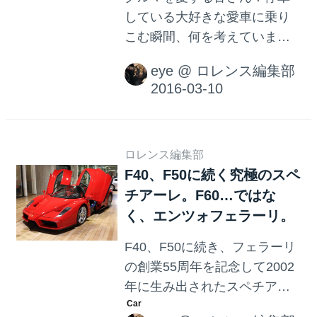
している大好きな愛車に乗り
こむ瞬間、何を考えています
か？ 「あ、そろそろ洗車しよ
eye
@
ロレンス編集部
うかな」 などとぼんやり考え
ながら、無表情で乗りこんで
いませんか？ 良いですか、皆
さん。クルマ好きならば、考
えるべきことは、 「いかにか
ロレンス編集部
F40、F50に続く究極のスペ
っこよく乗り込むか」 です！
チアーレ。F60…ではな
（多分！） あからさまにかっ
こいい オープンカーのオーナ
く、エンツォフェラーリ。
ーであれば誰もが挑戦したこ
F40、F50に続き、フェラーリ
とがあるであろう、 ジャンピ
の創業55周年を記念して2002
ング・イン です。乗り込む前
年に生み出されたスペチアー
にターンを加えているところ
レ（限定生産車）、エンツォ
が良いですね。車に乗り込み