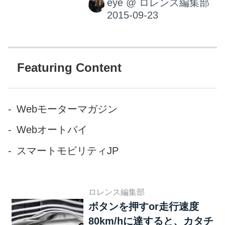
eye
@
ロレンス編集部
マ好きなら絶対に外せない大
ン。リアにはアーチ部分があ
注目のドリームカーが、 ブガ
り...
ッティのビジョン グランツー
リスモ ですね！ ビジョン グラ
ンツーリスモをご存知ない方
Featuring Content
のために‥。 ビジョン グラン
ツーリスモ（Vision Gran
Turismo）とは、ソニー・コン
Webモーターマガジン
ピュータエンタテインメント
Webオートバイ
から発売されているレースゲ
ーム『グランツーリスモ6』に
スマートモビリティJP
登場する、コンセプトカー及
びプロジェクト名である。一
般的にはVGTと略される事が
ロレンス編集部
多い。 グランツーリスモシリ
ボタンを押すor走行速度
ーズのプロデューサー山内一
80km/hに達すると、カタチ