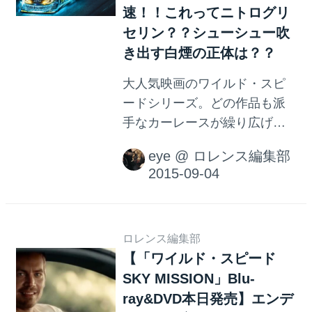
ーだと私は思います。 先日、
速！！これってニトログリ
とある自動車教習所の方とお
セリン？？シューシュー吹
話しする機会があり...
き出す白煙の正体は？？
大人気映画のワイルド・スピ
ードシリーズ。どの作品も派
手なカーレースが繰り広げら
れますが、レース終盤や見せ
eye
@
ロレンス編集部
場で登場するのが、「ニト
ロ」。ボタンを押すと、クル
マが急加速！まるで戦闘機の
ミサイル発射ボタンを押すか
のようなシーンが良く登場し
ロレンス編集部
【「ワイルド・スピード
ます。 ニトロってニトログリ
SKY MISSION」Blu-
セリン？ではありません。
「ニトロ」と聞くと、爆薬で
ray&DVD本日発売】エンデ