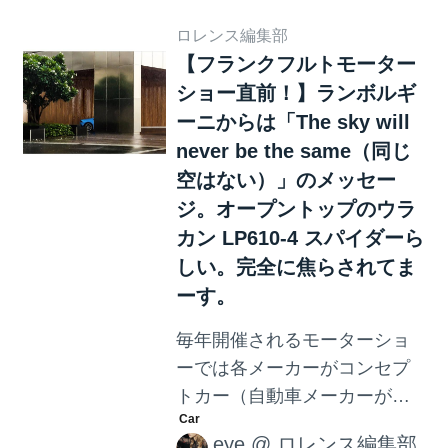
出しました。今年3月のジュネ
ーブモーターショーに登場
ロレンス編集部
【フランクフルトモーター
し、各国メディアに酷評され
ショー直前！】ランボルギ
た、マンソリーのメルセデ
ス・ベンツ G63 AMG サハ
ーニからは「The sky will
ラ・エディションを！ 高級車
never be the same（同じ
のカスタマイズを手がける、
空はない）」のメッセー
ドイツのチューニングメーカ
ジ。オープントップのウラ
ー、Mansory。 マンソリーは
カン LP610-4 スパイダーら
ロールス・ロイスやアスト
しい。完全に焦らされてま
ン・マーティンなど、高級車
ーす。
のチューニングを行う有名チ
毎年開催されるモーターショ
ューニング・メーカーです。
ーでは各メーカーがコンセプ
ロールス・ロイス・ファント
トカー（自動車メーカーが展
ムをベースに作成したオリジ
示目的で製作した自動車）や
ナルモデ...
eye
@
ロレンス編集部