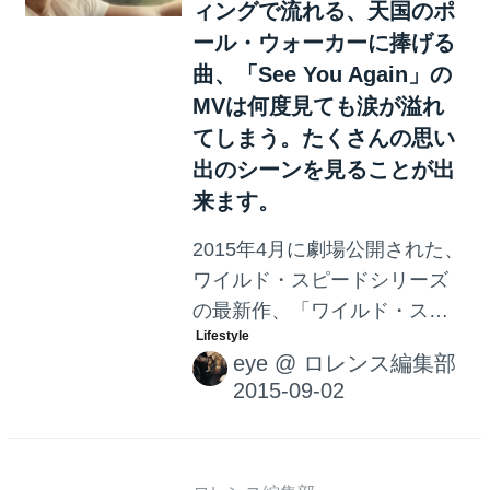
有名な「ニトログリセリン」
ィングで流れる、天国のポ
が浮かびませんか？私はまだ
ール・ウォーカーに捧げる
エンジンの仕組みを知らない
曲、「See You Again」の
頃、ニトログリセリンが爆発
MVは何度見ても涙が溢れ
して何かが起きて車が加速す
てしまう。たくさんの思い
るのかな‥と、ぼんやり思っ
出のシーンを見ることが出
ていた時代があります。もち
来ます。
ろん、必殺技の「ニトロ」と
2015年4月に劇場公開された、
はニトログリセリンの爆発で
ワイルド・スピードシリーズ
はりません。 亜酸化窒素を使
の最新作、「ワイルド・スピ
う、ナイトラス・オキ...
ード SKY MISSION」のBlu-
eye
@
ロレンス編集部
ray&DVDが、本日(2015/9/2)発
売されます。 壮大なアクショ
ン、涙あり、笑いありのシリ
ーズ最新作&最高傑作 豪華で