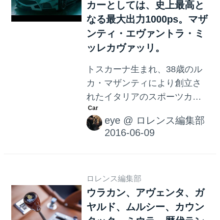
元となる、4Cを確認しておき
カーとしては、史上最高と
ましょう。 素敵です。2017年
なる最大出力1000ps。マザ
モデルも売れ行きは好調で
ンティ・エヴァントラ・ミ
す。 次に8C。(アルファロメ
ッレカヴァッリ。
オ・8Cコンペティツィオーネ)
トスカーナ生まれ、38歳のル
そして、500台限定で生産され
カ・マザンティにより創立さ
た8C。 500台の限定生産で、
れたイタリアのスポーツカー
イタリアに70台、アメリカに
メーカ、マザンティ・アウト
99台、日本に70台が割り当て
eye
@
ロレンス編集部
モビリ。マザンティは、ほぼ
られまし...
手作りといっても過言ではな
いハイパースポーツーカーを
この世に生み出してきまし
た。 2013年1月に発表された
ロレンス編集部
ウラカン、アヴェンタ、ガ
エヴァントラ V8。生産台数わ
ヤルド、ムルシー、カウン
ずか5台。 マザンティといえ