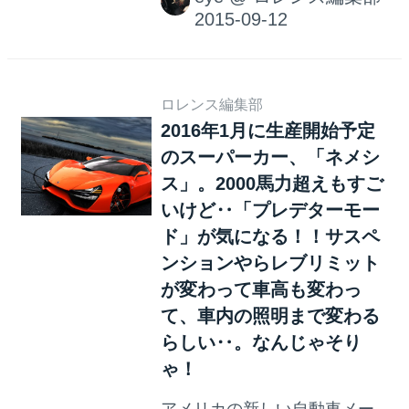
新型市販車を発表し、クルマ
好きを大興奮の渦へと誘って
くれますね。来る2015年9月
15日には、ドイツでフランク
フルトモーターショーが開催
ロレンス編集部
2016年1月に生産開始予定
されます。開催前には、各メ
のスーパーカー、「ネメシ
ーカーが続々とティーザー広
告や詳細を発表しますが、こ
ス」。2000馬力超えもすご
れが実際に開催後のクルマ達
いけど‥「プレデターモー
を見るより楽しい＆興奮して
ド」が気になる！！サスペ
しまったりするのです。も
ンションやらレブリミット
う、自動車メーカーさんたら
が変わって車高も変わっ
お上手なんだから〜！ そして
て、車内の照明まで変わる
モーターショーなどで公開さ
らしい‥。なんじゃそり
れる、市販予定のないコンセ
ゃ！
プトカーってメーカーの方向