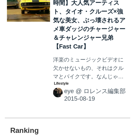
時間】大人気アーティス
クルの世界に足を踏み入れた
方も多いのではないでしょう
ト、タイオ・クルーズ×強
か。 スタントマンに頼らない
気な美女、ぶっ壊されるア
本格的アクション俳優として
メ車ダッジのチャージャー
一時代を築き、世界中の映画
＆チャレンジャー兄弟
ファンを熱狂させた。代表作
【Fast Car】
にはテレビドラマ『拳銃無
洋楽のミュージックビデオに
宿』、映画『荒野の七人』、
欠かせないもの、それはクル
『大脱走』、『砲艦サンパブ
マとバイクです。なんじゃそ
ロ』、『ブリット』、『ゲッ
ら！と突っ込みたくなるよう
タウェイ』、『パピヨン』、
eye
@
ロレンス編集部
なシチュエイションに出会え
『タワーリング・インフェル
るのも、MVならでは！ という
ノ』、『ハンター』など...
ことで、クルマやバイクが登
場するクールなMVをご紹介し
ます♪