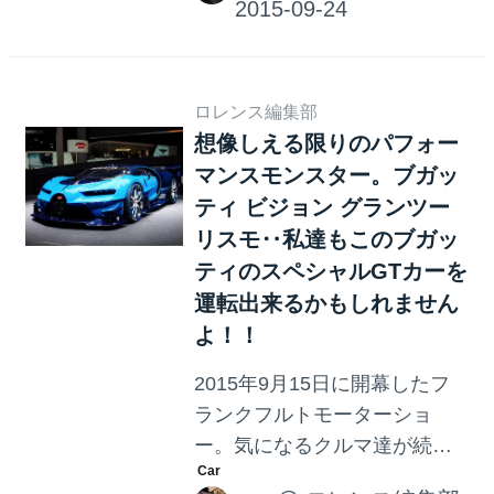
なるような、キュートでハッ
ピーなクルマも好き！むしろ
公道ではそんなルンルンカー
に乗りたい！ まさにキュート
ロレンス編集部
想像しえる限りのパフォー
でルンルンなクルマ、シトロ
マンスモンスター。ブガッ
エンの「カクタスM コンセプ
ト」 フランクフルトモーター
ティ ビジョン グランツー
ショー2015で公開された、シ
リスモ‥私達もこのブガッ
トロエンのコンセプトモデ
ティのスペシャルGTカーを
ル、「カクタスM コンセプ
運転出来るかもしれません
ト」は、まさにルンルンなク
よ！！
ルマです。 左の水色のクルマ
2015年9月15日に開幕したフ
です！「カクタスM コンセプ
ランクフルトモーターショ
ト」は1968年から1988年に生
ー。気になるクルマ達が続々
産された「メアリ」からイン
と公表されていますが、クル
スピレーションを得たデザイ