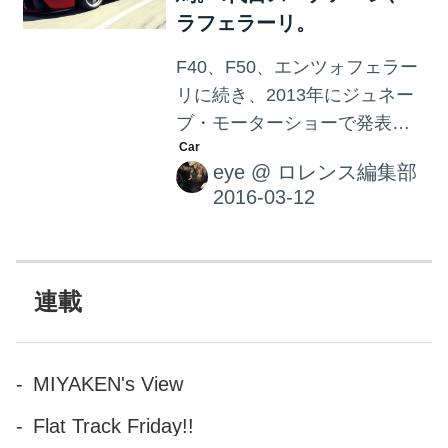
カーの運転席、特にランボル
ラフェラーリ。
ギーニ社のマシン達の運転席
F40、F50、エンツォフェラー
もコックピットと呼ばれるこ
リに続き、2013年にジュネー
とが多いです。 ということ
ブ・モーターショーで発表さ
で、歴代ランボギーニ（一
れた4代目スペチアーレ、
部）のコックピットを見てみ
eye
@
ロレンス編集部
LaFerrari 。 La＝英語でいう
ましょう！新しいものから！
The。すなわち、The Ferrariで
2014年に登場、ウラカン！
すね。なんとも思い切ったネ
2011年に登場、アヴェンタド
ーミングです。発表前には
ール！ 2003年に登場、ガヤ
「F150」と呼ばれていまし
連載
ル...
た。 フェラーリ初のハイブリ
ッドカー ラフェラーリには、
フェラーリ初のハイブリッド
MIYAKEN's View
システム 「HY-KERS」 が搭
Flat Track Friday!!
載されています。6262ccの