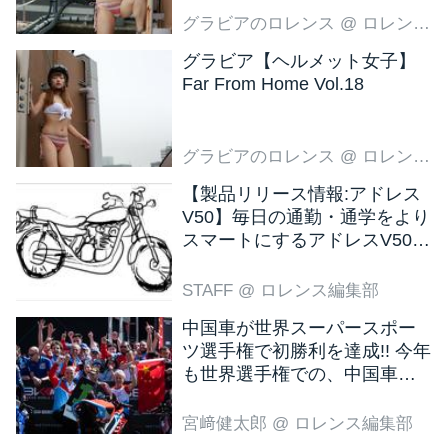
グラビアのロレンス
@ ロレンス編集部
グラビア【ヘルメット女子】
Far From Home Vol.18
グラビアのロレンス
@ ロレンス編集部
【製品リリース情報:アドレス
V50】毎日の通勤・通学をより
スマートにするアドレスV50
新色ブラウン登場
STAFF
@ ロレンス編集部
中国車が世界スーパースポー
ツ選手権で初勝利を達成!! 今年
も世界選手権での、中国車の
活躍が目立ちそうです!?
宮﨑健太郎
@ ロレンス編集部