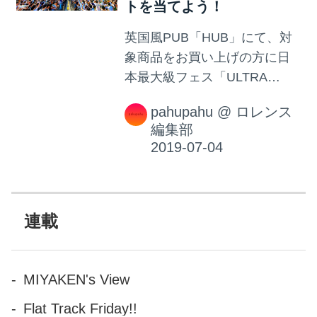
トを当てよう！
英国風PUB「HUB」にて、対
象商品をお買い上げの方に日
本最大級フェス「ULTRA
JAPAN 2019」の豪華グッズや
pahupahu
@
ロレンス
ペアチケットが当たる
編集部
「ULTRA JAPAN 2019・クエ
ルボ」キャンペーンが2019年7
月31日まで実施中です☆
連載
MIYAKEN's View
Flat Track Friday!!