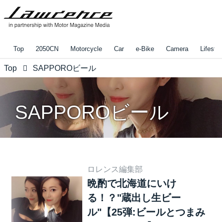
Top
2050CN
Motorcycle
Car
e-Bike
Camera
Lifestyl
Top
SAPPOROビール
SAPPOROビール
ロレンス編集部
晩酌で北海道にいけ
る！？"蔵出し生ビー
ル"【25弾:ビールとつまみ