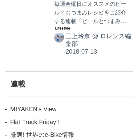
毎週金曜日にオススメのビー
ルとおつまみレシピをご紹介
する連載「ビールとつまみと
れいなと。」です。さて、本
三上玲奈
@
ロレンス編
日は前々から気になってたビ
集部
ールをご紹介♪なんとこのビー
ルのCMには私が通うジムのト
レーナーが出演してるんで
す！それも含めご紹介させて
頂きますよ♪
連載
MIYAKEN's View
Flat Track Friday!!
厳選! 世界のe-Bike情報