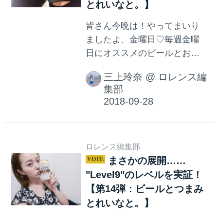
とれいなと。】
皆さん今晩は！やってまいり
ましたよ、金曜日♡毎週金曜
日にオススメのビールとおつ
まみレシピをご紹介する連載
三上玲奈
@
ロレンス編
「ビールとつまみとれいな
集部
と。」です。
ロレンス編集部
まさかの展開……
"Level9"のレベルを実証！
【第14弾：ビールとつまみ
とれいなと。】