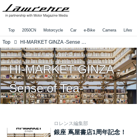
Top
2050CN
Motorcycle
Car
e-Bike
Camera
Lifestyl
Top
HI-MARKET GINZA -Sense of Tea-
HI-MARKET GINZA -
Sense of Tea-
ロレンス編集部
銀座 蔦屋書店1周年記念！