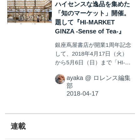
ハイセンスな逸品を集めた
「知のマーケット」開催。
題して『HI-MARKET
GINZA -Sense of Tea-』
銀座蔦屋書店が開業1周年記念
して、2018年4月17日（火）
から5月6日（日）まで「HI-
MARKET GINZA -Sense of
ayaka
@
ロレンス編集
Tea-」と題したハイセンスな
部
書籍や品々を集めた「知のマ
ーケット」 を開催。おしゃれ
な予感しかしない…！
連載