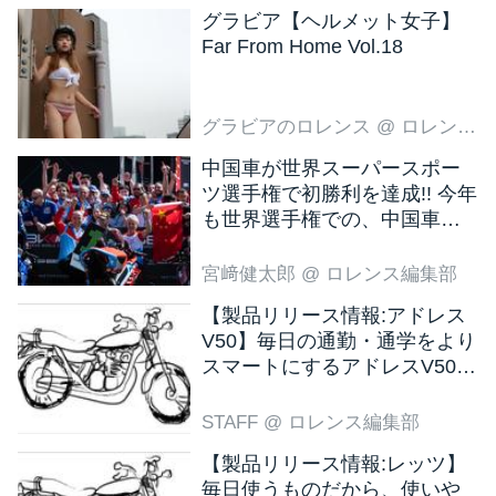
グラビア【ヘルメット女子】
Far From Home Vol.18
グラビアのロレンス
@ ロレンス編集部
中国車が世界スーパースポー
ツ選手権で初勝利を達成!! 今年
も世界選手権での、中国車の
活躍が目立ちそうです!?
宮﨑健太郎
@ ロレンス編集部
【製品リリース情報:アドレス
V50】毎日の通勤・通学をより
スマートにするアドレスV50
新色ブラウン登場
STAFF
@ ロレンス編集部
【製品リリース情報:レッツ】
毎日使うものだから、使いや