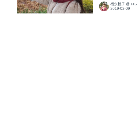
福永桃子
@
ロ